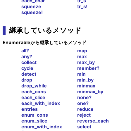
each_char
tr_s
squeeze
tr_s!
squeeze!
継承しているメソッド
Enumerableから継承しているメソッド
all?
map
any?
max
collect
max_by
cycle
member?
detect
min
drop
min_by
drop_while
minmax
each_cons
minmax_by
each_slice
none?
each_with_index
one?
entries
reduce
enum_cons
reject
enum_slice
reverse_each
enum_with_index
select