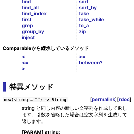
find
sort
find_all
sort_by
find_index
take
first
take_while
grep
to_a
group_by
zip
inject
Comparableから継承しているメソッド
<
>=
<=
between?
>
特異メソッド
[
permalink
][
rdoc
]
new(string = "") -> String
string と同じ内容の新しい文字列を作成して返し
ます。引数を省略した場合は空文字列を生成して
返します。
[PARAM] string: