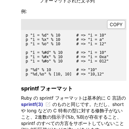
フォーマットされた文字列
例:
p "i = %d" % 10       # => "i = 10"

p "i = %x" % 10       # => "i = a"

p "i = %o" % 10       # => "i = 12"

p "i = %#d" % 10      # => "i = 10"

p "i = %#x" % 10      # => "i = 0xa"

p "i = %#o" % 10      # => "i = 012"

p "%d" % 10           # => "10"

sprintf フォーマット
Ruby の sprintf フォーマットは基本的に C 言語の
sprintf(3)
のものと同じです。ただし、short
や long などの C 特有の型に対する修飾子がない
こと、2進数の指示子(%b, %B)が存在すること、
sprintf のすべての方言をサポートしていないこと