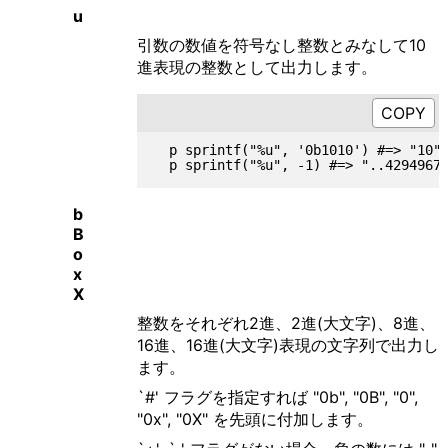
u
引数の数値を符号なし整数とみなして10
進表現の整数として出力します。
  p sprintf("%u", '0b1010') #=> "10"

b
B
o
x
X
整数をそれぞれ2進、2進(大文字)、8進、
16進、16進(大文字)表現の文字列で出力し
ます。
`#' フラグを指定すれば "0b", "0B", "0",
"0x", "0X" を先頭に付加します。