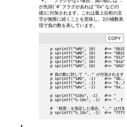
`+', ` ' フラグがない場合、負の数には ".."
が先頭(`#' フラグがあれば "0x" などの
後)に付加されます。これは最上位桁の文
字が無限に続くことを意味し、2の補数表
現で負の数を表しています。
   p sprintf("%#b", 10)    #=> "0b101
   p sprintf("%#B", 10)    #=> "0B101
   p sprintf("%#o", 10)    #=> "012"

   p sprintf("%#x", 10)    #=> "0xa"

   p sprintf("%#X", 10)    #=> "0XA"

   # 負の数に対して ".." が付加されます

   p sprintf("%#b", -1)    #=> "0b..1
   p sprintf("%#o", -1)    #=> "0..7"
   p sprintf("%#x", -1)    #=> "0x..f
   p sprintf("%10x", -1)   #=> "     
   p sprintf("%-10x", -1)  #=> "..f  
   # 「精度」を指定した場合、".." は付加
f