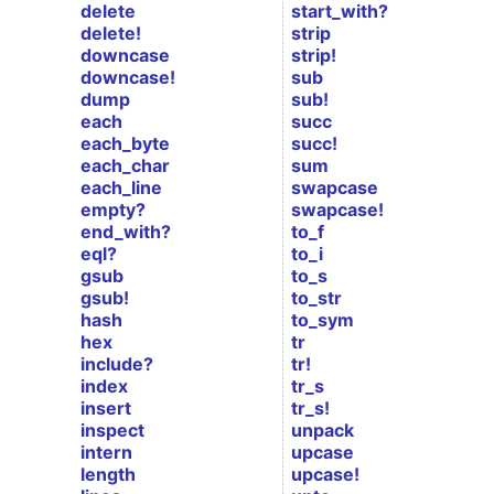
delete
start_with?
delete!
strip
downcase
strip!
downcase!
sub
dump
sub!
each
succ
each_byte
succ!
each_char
sum
each_line
swapcase
empty?
swapcase!
end_with?
to_f
eql?
to_i
gsub
to_s
gsub!
to_str
hash
to_sym
hex
tr
include?
tr!
index
tr_s
insert
tr_s!
inspect
unpack
intern
upcase
length
upcase!