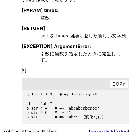
[PARAM] times:
整数
[RETURN]
self を times 回繰り返した新しい文字列
[EXCEPTION] ArgumentError:
引数に負数を指定したときに発生しま
す。
例:
p "str" * 3   # => "strstrstr"

str = "abc"

p str * 4   # => "abcabcabcabc"

p str * 0   # => ""

[
permalink
][
rdoc
]
self + other -> String