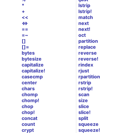
*
lstrip
+
lstrip!
<<
match
<=>
next
==
next!
=~
oct
[]
partition
[]=
replace
bytes
reverse
bytesize
reverse!
capitalize
rindex
capitalize!
rjust
casecmp
rpartition
center
rstrip
chars
rstrip!
chomp
scan
chomp!
size
chop
slice
chop!
slice!
concat
split
count
squeeze
crypt
squeeze!