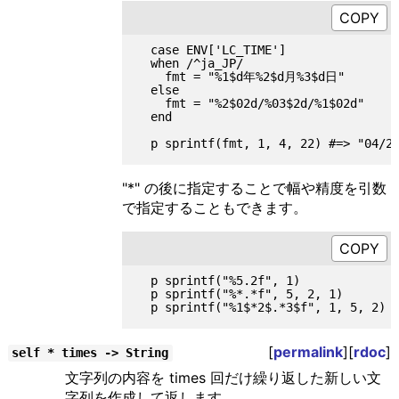
  case ENV['LC_TIME']

  when /^ja_JP/

    fmt = "%1$d年%2$d月%3$d日"

  else

    fmt = "%2$02d/%03$2d/%1$02d"

  end

"*" の後に指定することで幅や精度を引数
で指定することもできます。
  p sprintf("%5.2f", 1)              
  p sprintf("%*.*f", 5, 2, 1)        
[
permalink
][
rdoc
]
self * times -> String
文字列の内容を times 回だけ繰り返した新しい文
字列を作成して返します。