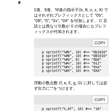
#
2進、8進、16進の指示子(b, B, o, x, X) で
はそれぞれプレフィックスとして "0b",
"0B", "0", "0x", "0X" を付加します。 C 言
語とは異なり引数が 0 の場合にもプレフ
ィックスが付加されます。
  p sprintf("%#b", 10) #=> "0b1010"

  p sprintf("%#B", 10) #=> "0B1010"

  p sprintf("%#b", 0)  #=> "0b0"

  p sprintf("%#o", 10) #=> "012"

  p sprintf("%#x", 10) #=> "0xa"

浮動小数点数 (f, e, E, g, G) に対しては必
ず出力に"."をつけます。
  p sprintf("%.0f", 10) #=> "10"
