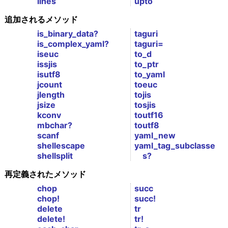
lines
upto
追加されるメソッド
is_binary_data?
taguri
is_complex_yaml?
taguri=
iseuc
to_d
issjis
to_ptr
isutf8
to_yaml
jcount
toeuc
jlength
tojis
jsize
tosjis
kconv
toutf16
mbchar?
toutf8
scanf
yaml_new
shellescape
yaml_tag_subclasse
shellsplit
s?
再定義されたメソッド
chop
succ
chop!
succ!
delete
tr
delete!
tr!