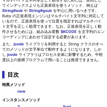
マルチバイト文字列を正しく処理するためには、原則とし
てインデックスよりも正規表現を使うメソッド、例えば
String#sub
や
String#gsub
を中心に用いるべきです。
Ruby の正規表現エンジンはマルチバイト文字列に対応して
いるので、正規表現を使って位置を指定すればマルチバイ
ト文字を正しく処理できます。なお、正規表現を正しく動
作させるためには、組み込み変数
$KCODE
を文字列のエン
コーディングにあわせて設定する必要があります。
また、
jcode
ライブラリを利用すると String クラスのすべ
てのメソッドが文字単位で動作するようになります。しか
し
jcode
ライブラリはプロセス全体に影響するため、中程
度以上の規模プログラムで用いることは推奨できません。
目次
特異メソッド
new
インスタンスメソッド
%
ljust