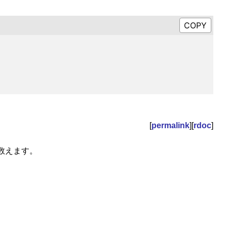
[
permalink
][
rdoc
]
ら数えます。