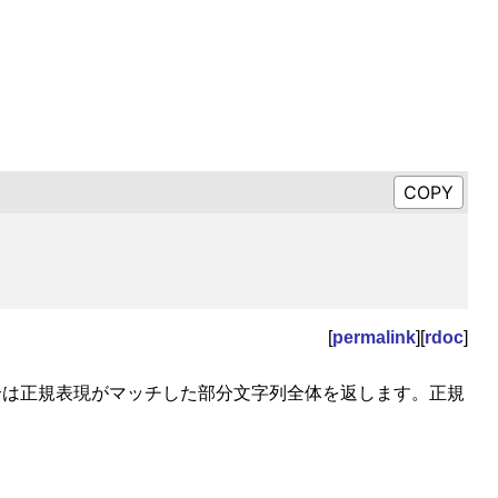
[
permalink
][
rdoc
]
0 の場合は正規表現がマッチした部分文字列全体を返します。正規