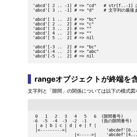
'abcd'[ 2 .. -1] # => "cd"   # str[f..-
'abcd'[ 3 .. -1] # => "d"    # 文字列の
'abcd'[ 1 ..  2] # => "bc"

'abcd'[ 2 ..  2] # => "c"

'abcd'[ 3 ..  2] # => ""

'abcd'[ 4 ..  2] # => ""

'abcd'[ 5 ..  2] # => nil

'abcd'[-3 ..  2] # => "bc"

'abcd'[-4 ..  2] # => "abc"

rangeオブジェクトが終端を
文字列と「隙間」の関係については以下の模式図
 0   1   2   3   4   5   6  (隙間番号)

-6  -5  -4  -3  -2  -1      (負の隙間番号)

 | a | b | c | d | e | f |

 |<--------->|                'abcdef'[0...
                 |<----->|    'abcdef'[4...