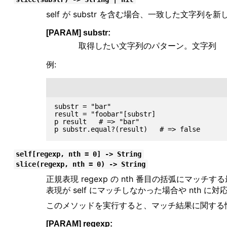
self が substr を含む場合、一致した文字列を新
[PARAM] substr:
取得したい文字列のパターン。文字列
例:
substr = "bar"

result = "foobar"[substr]

p result   # => "bar"

self[regexp, nth = 0] -> String
slice(regexp, nth = 0) -> String
正規表現 regexp の nth 番目の括弧にマ
表現が self にマッチしなかった場合や nth に
このメソッドを実行すると、マッチ結果に関する
[PARAM] regexp: