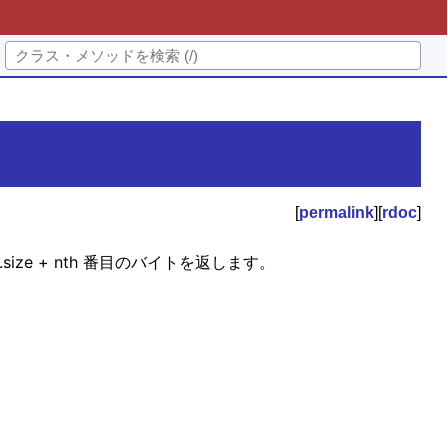
[
permalink
][
rdoc
]
ize + nth 番目のバイトを返します。