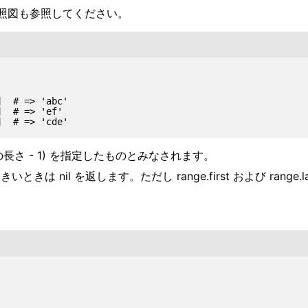
照図も参照してください。
  # => 'abc'

  # => 'ef'

列の長さ - 1) を指定したものとみなされます。
大きいときは nil を返します。ただし range.first および 