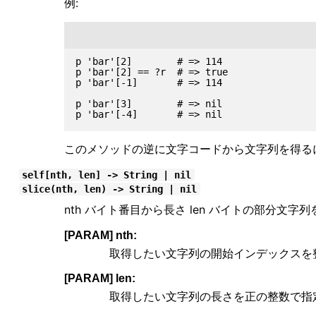
例:
p 'bar'[2]        # => 114

p 'bar'[2] == ?r  # => true

p 'bar'[-1]       # => 114

p 'bar'[3]        # => nil

このメソッドの逆に文字コードから文字列を得る
self[nth, len] -> String | nil
slice(nth, len) -> String | nil
nth バイト番目から長さ len バイトの部分文
[PARAM] nth:
取得したい文字列の開始インデックスを
[PARAM] len:
取得したい文字列の長さを正の整数で指