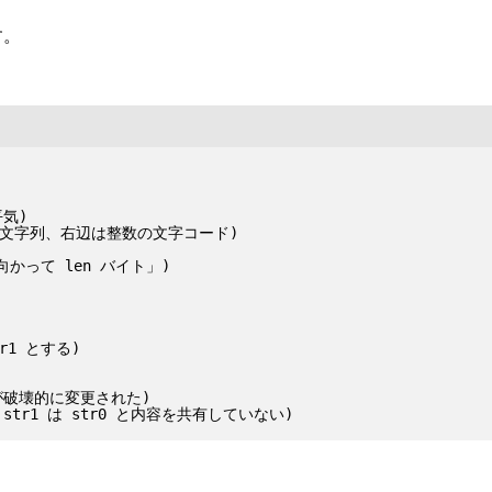
す。
気)

は長さ1の文字列、右辺は整数の文字コード)

に向かって len バイト」)

tr1 とする)

の内容が破壊的に変更された)
