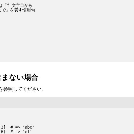
1] は「f 文字目から

最後まで」を表す慣用句

含まない場合
を参照してください。
3]  # => 'abc'

6]  # => 'ef'
