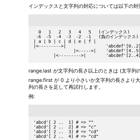
インデックスと文字列の対応については以下の対
  0   1   2   3   4   5   (インデックス)

 -6  -5  -4  -3  -2  -1   (負のインデックス)

| a | b | c | d | e | f |

|<--------->|                'abcdef'[0..2]
                |<----->|    'abcdef'[4..5]
range.last が文字列の長さ以上のときは (文字
range.first が 0 より小さいか文字列の長さより
列の長さを足して再試行します。
例:
'abcd'[ 2 ..  1] # => ""

'abcd'[ 2 ..  2] # => "c"

'abcd'[ 2 ..  3] # => "cd"

'abcd'[ 2 ..  4] # => "cd"
