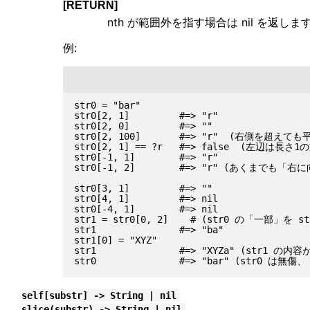
[RETURN]
nth が範囲外を指す場合は nil を返しま
例:
str0 = "bar"

str0[2, 1]         #=> "r"

str0[2, 0]         #=> ""

str0[2, 100]       #=> "r"  (右側を超えても平
str0[2, 1] == ?r   #=> false  (左辺
str0[-1, 1]        #=> "r"

str0[-1, 2]        #=> "r" (あくまでも「右
str0[3, 1]         #=> ""

str0[4, 1]         #=> nil

str0[-4, 1]        #=> nil

str1 = str0[0, 2]    # (str0 の「一部」を s
str1               #=> "ba"

str1[0] = "XYZ"

str1               #=> "XYZa" (str1 
self[substr] -> String | nil
slice(substr) -> String | nil