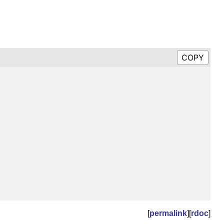
[
permalink
][
rdoc
]