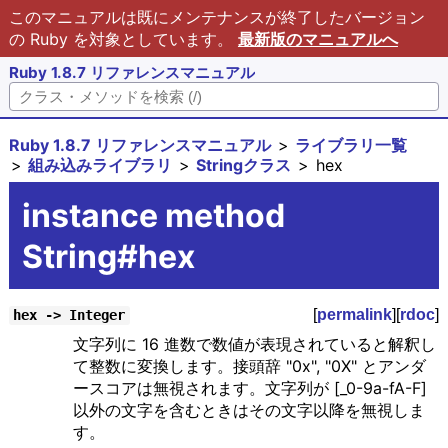
このマニュアルは既にメンテナンスが終了したバージョン
の Ruby を対象としています。
最新版のマニュアルへ
Ruby 1.8.7 リファレンスマニュアル
Ruby 1.8.7 リファレンスマニュアル
ライブラリ一覧
組み込みライブラリ
Stringクラス
hex
instance method
String#hex
[
permalink
][
rdoc
]
hex -> Integer
文字列に 16 進数で数値が表現されていると解釈し
て整数に変換します。接頭辞 "0x", "0X" とアンダ
ースコアは無視されます。文字列が [_0-9a-fA-F]
以外の文字を含むときはその文字以降を無視しま
す。