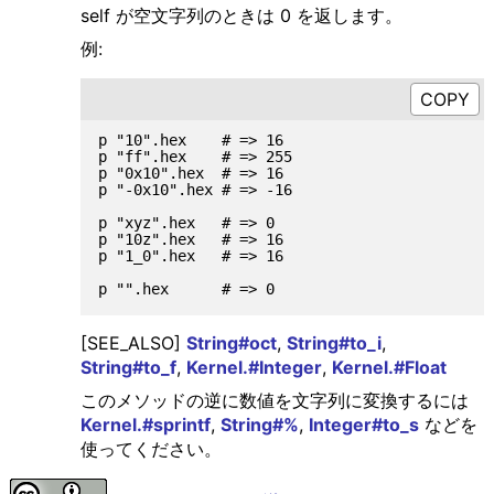
self が空文字列のときは 0 を返します。
例:
p "10".hex    # => 16

p "ff".hex    # => 255

p "0x10".hex  # => 16

p "-0x10".hex # => -16

p "xyz".hex   # => 0

p "10z".hex   # => 16

p "1_0".hex   # => 16

[SEE_ALSO]
String#oct
,
String#to_i
,
String#to_f
,
Kernel.#Integer
,
Kernel.#Float
このメソッドの逆に数値を文字列に変換するには
Kernel.#sprintf
,
String#%
,
Integer#to_s
などを
使ってください。