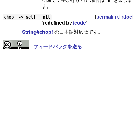
り除く文字がなかった場合は nil を返しま
す。
[
permalink
][
rdoc
]
chop! -> self | nil
[redefined by
jcode
]
String#chop!
の日本語対応版です。
フィードバックを送る