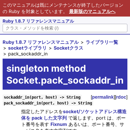
このマニュアルは既にメンテナンスが終了したバージョン
の Ruby を対象としています。
最新版のマニュアルへ
Ruby 1.8.7 リファレンスマニュアル
Ruby 1.8.7 リファレンスマニュアル
ライブラリ一覧
socketライブラリ
Socketクラス
pack_sockaddr_in
singleton method
Socket.pack_sockaddr_in
[
permalink
][
rdoc
]
sockaddr_in(port, host) -> String
pack_sockaddr_in(port, host) -> String
指定したアドレスを
socket/ソケットアドレス構造
体を pack した文字列
で返します。port は、ポー
ト番号を表す
Fixnum
あるいは、ポート番号、サ