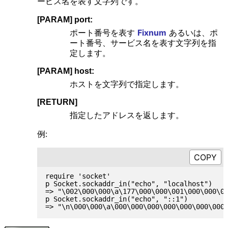
ービス名を表す文字列です。
[PARAM] port:
ポート番号を表す
Fixnum
あるいは、ポ
ート番号、サービス名を表す文字列を指
定します。
[PARAM] host:
ホストを文字列で指定します。
[RETURN]
指定したアドレスを返します。
例:
require 'socket'

p Socket.sockaddr_in("echo", "localhost")

=> "\002\000\000\a\177\000\000\001\000\000\00
p Socket.sockaddr_in("echo", "::1")
