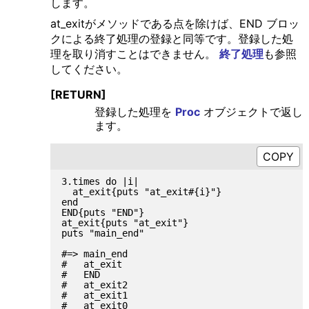
します。
at_exitがメソッドである点を除けば、END ブロッ
クによる終了処理の登録と同等です。登録した処
理を取り消すことはできません。
終了処理
も参照
してください。
[RETURN]
登録した処理を
Proc
オブジェクトで返し
ます。
3.times do |i|

  at_exit{puts "at_exit#{i}"}

end

END{puts "END"}

at_exit{puts "at_exit"}

puts "main_end"

#=> main_end

#   at_exit

#   END

#   at_exit2

#   at_exit1
