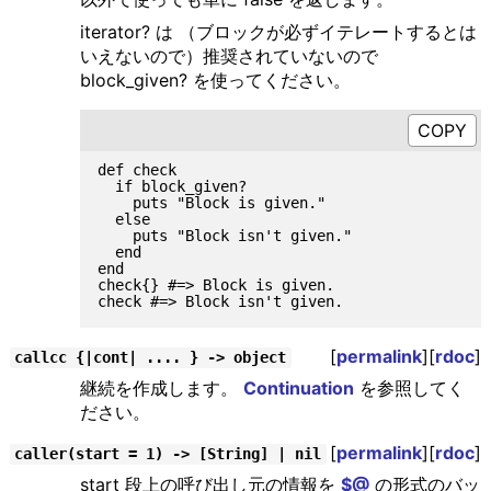
iterator? は （ブロックが必ずイテレートするとは
いえないので）推奨されていないので
block_given? を使ってください。
def check

  if block_given?

    puts "Block is given."

  else

    puts "Block isn't given."

  end

end

check{} #=> Block is given.

[
permalink
][
rdoc
]
callcc {|cont| .... } -> object
継続を作成します。
Continuation
を参照してく
ださい。
[
permalink
][
rdoc
]
caller(start = 1) -> [String] | nil
start 段上の呼び出し元の情報を
$@
の形式のバッ