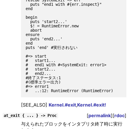
  puts "end1 with #{err.inspect}"

end

begin

  puts 'start2...'

  $! = RuntimeError.new

  abort

ensure

  puts 'end2...'

end

puts 'end' #実行されない

#=> start

#   start1...

#   end1 with #<SystemExit: error1>

#   start2...

#   end2...

#終了ステータス:1

#(標準エラー出力)

#=> error1

[SEE_ALSO]
Kernel.#exit
,
Kernel.#exit!
[
permalink
][
rdoc
]
at_exit { ... } -> Proc
与えられたブロックをインタプリタ終了時に実行