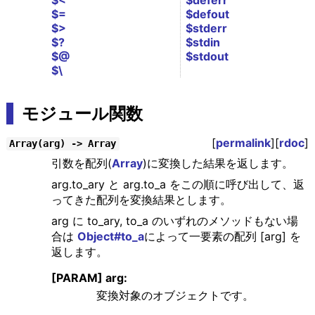
$<
$deferr
$=
$defout
$>
$stderr
$?
$stdin
$@
$stdout
$\
モジュール関数
[
permalink
][
rdoc
]
Array(arg) -> Array
引数を配列(
Array
)に変換した結果を返します。
arg.to_ary と arg.to_a をこの順に呼び出して、返
ってきた配列を変換結果とします。
arg に to_ary, to_a のいずれのメソッドもない場
合は
Object#to_a
によって一要素の配列 [arg] を
返します。
[PARAM] arg:
変換対象のオブジェクトです。