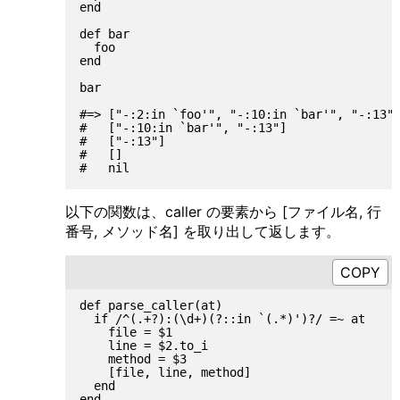
end

def bar

  foo

end

bar

#=> ["-:2:in `foo'", "-:10:in `bar'", "-:13"]
#   ["-:10:in `bar'", "-:13"]

#   ["-:13"]

#   []

以下の関数は、caller の要素から [ファイル名, 行
番号, メソッド名] を取り出して返します。
def parse_caller(at)

  if /^(.+?):(\d+)(?::in `(.*)')?/ =~ at

    file = $1

    line = $2.to_i

    method = $3

    [file, line, method]

  end

end
