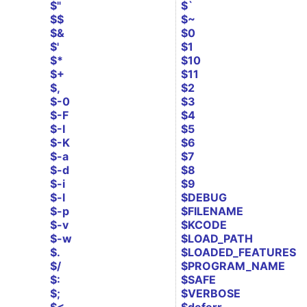
$"
$`
$$
$~
$&
$0
$'
$1
$*
$10
$+
$11
$,
$2
$-0
$3
$-F
$4
$-I
$5
$-K
$6
$-a
$7
$-d
$8
$-i
$9
$-l
$DEBUG
$-p
$FILENAME
$-v
$KCODE
$-w
$LOAD_PATH
$.
$LOADED_FEATURES
$/
$PROGRAM_NAME
$:
$SAFE
$;
$VERBOSE