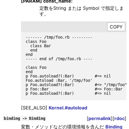
[PARAM] const_name:
定数をString または Symbol で指定しま
す。
------- /tmp/foo.rb ---------

class Foo

  class Bar

  end

end

----- end of /tmp/foo.rb ----

class Foo

end

p Foo.autoload?(:Bar)         #=> nil

Foo.autoload :Bar, '/tmp/foo'

p Foo.autoload?(:Bar)         #=> "/tmp/foo"

p Foo::Bar                    #=> Foo::Bar

[SEE_ALSO]
Kernel.#autoload
[
permalink
][
rdoc
]
binding -> Binding
変数・メソッドなどの環境情報を含んだ
Binding