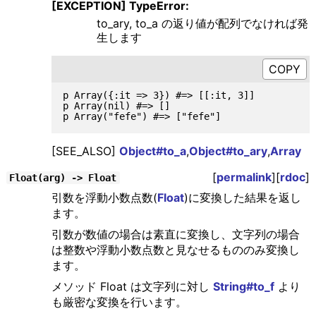
[EXCEPTION] TypeError:
to_ary, to_a の返り値が配列でなければ発
生します
p Array({:it => 3}) #=> [[:it, 3]]

p Array(nil) #=> []

[SEE_ALSO]
Object#to_a
,
Object#to_ary
,
Array
[
permalink
][
rdoc
]
Float(arg) -> Float
引数を浮動小数点数(
Float
)に変換した結果を返し
ます。
引数が数値の場合は素直に変換し、文字列の場合
は整数や浮動小数点数と見なせるもののみ変換し
ます。
メソッド Float は文字列に対し
String#to_f
より
も厳密な変換を行います。