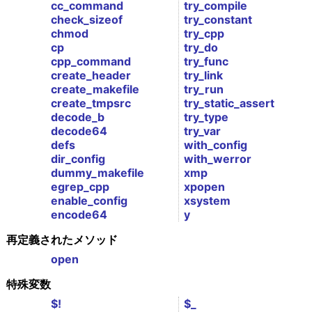
cc_command
try_compile
check_sizeof
try_constant
chmod
try_cpp
cp
try_do
cpp_command
try_func
create_header
try_link
create_makefile
try_run
create_tmpsrc
try_static_assert
decode_b
try_type
decode64
try_var
defs
with_config
dir_config
with_werror
dummy_makefile
xmp
egrep_cpp
xpopen
enable_config
xsystem
encode64
y
再定義されたメソッド
open
特殊変数
$!
$_