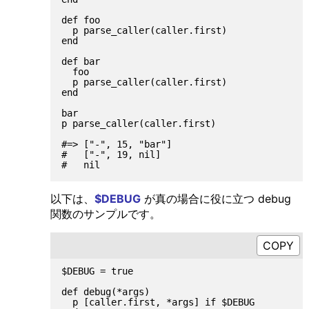
def foo

  p parse_caller(caller.first)

end

def bar

  foo

  p parse_caller(caller.first)

end

bar

p parse_caller(caller.first)

#=> ["-", 15, "bar"]

#   ["-", 19, nil]

以下は、
$DEBUG
が真の場合に役に立つ debug
関数のサンプルです。
$DEBUG = true

def debug(*args)

  p [caller.first, *args] if $DEBUG
