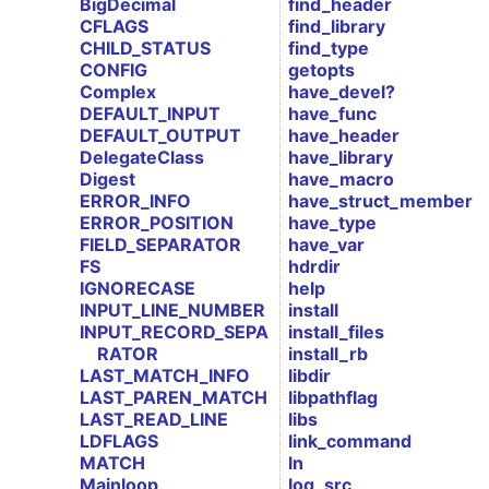
BigDecimal
find_header
CFLAGS
find_library
CHILD_STATUS
find_type
CONFIG
getopts
Complex
have_devel?
DEFAULT_INPUT
have_func
DEFAULT_OUTPUT
have_header
DelegateClass
have_library
Digest
have_macro
ERROR_INFO
have_struct_member
ERROR_POSITION
have_type
FIELD_SEPARATOR
have_var
FS
hdrdir
IGNORECASE
help
INPUT_LINE_NUMBER
install
INPUT_RECORD_SEPA
install_files
RATOR
install_rb
LAST_MATCH_INFO
libdir
LAST_PAREN_MATCH
libpathflag
LAST_READ_LINE
libs
LDFLAGS
link_command
MATCH
ln
Mainloop
log_src