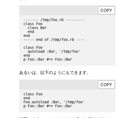
------- /tmp/foo.rb ---------

class Foo

  class Bar

  end

end

----- end of /tmp/foo.rb ----

class Foo

  autoload :Bar, '/tmp/foo'

end

あるいは、以下のようにもできます。
class Foo

end

Foo.autoload :Bar, '/tmp/foo'
