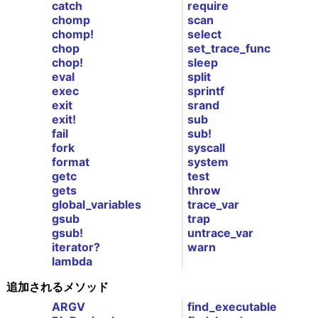
catch
require
chomp
scan
chomp!
select
chop
set_trace_func
chop!
sleep
eval
split
exec
sprintf
exit
srand
exit!
sub
fail
sub!
fork
syscall
format
system
getc
test
gets
throw
global_variables
trace_var
gsub
trap
gsub!
untrace_var
iterator?
warn
lambda
追加されるメソッド
ARGV
find_executable