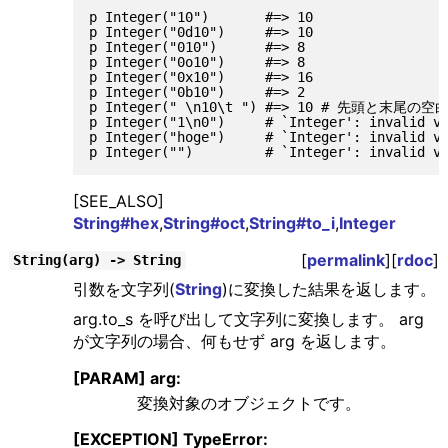
p Integer("10")       #=> 10

p Integer("0d10")     #=> 10

p Integer("010")      #=> 8

p Integer("0o10")     #=> 8

p Integer("0x10")     #=> 16

p Integer("0b10")     #=> 2

p Integer(" \n10\t ") #=> 10 # 先頭と末尾
p Integer("1\n0")     # `Integer': invalid va
p Integer("hoge")     # `Integer': invalid va
[SEE_ALSO]
String#hex
,
String#oct
,
String#to_i
,
Integer
[
permalink
][
rdoc
]
String(arg) -> String
引数を文字列(
String
)に変換した結果を返します。
arg.to_s を呼び出して文字列に変換します。 arg
が文字列の場合、何もせず arg を返します。
[PARAM] arg:
変換対象のオブジェクトです。
[EXCEPTION] TypeError: