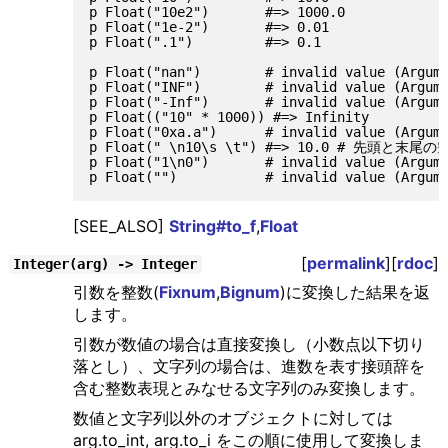
p Float("10e2")       #=> 1000.0

p Float("1e-2")       #=> 0.01

p Float(".1")         #=> 0.1

p Float("nan")        # invalid value (Argume
p Float("INF")        # invalid value (Argume
p Float("-Inf")       # invalid value (Argume
p Float(("10" * 1000)) #=> Infinity

p Float("0xa.a")      # invalid value (Argume
p Float(" \n10\s \t") #=> 10.0 # 先頭と末
p Float("1\n0")       # invalid value (Argume
[SEE_ALSO]
String#to_f
,
Float
[
permalink
][
rdoc
]
Integer(arg) -> Integer
引数を整数(
Fixnum
,
Bignum
)に変換した結果を返
します。
引数が数値の場合は直接変換し（小数点以下切り
落とし）、文字列の場合は、進数を表す接頭辞を
含む整数表現とみなせる文字列のみ変換します。
数値と文字列以外のオブジェクトに対しては
arg.to_int, arg.to_i をこの順に使用して変換しま