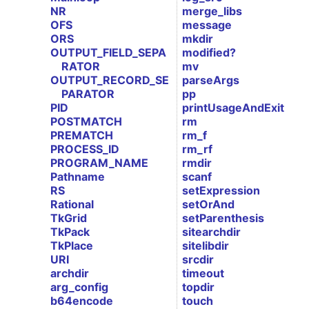
NR
merge_libs
OFS
message
ORS
mkdir
OUTPUT_FIELD_SEPA
modified?
RATOR
mv
OUTPUT_RECORD_SE
parseArgs
PARATOR
pp
PID
printUsageAndExit
POSTMATCH
rm
PREMATCH
rm_f
PROCESS_ID
rm_rf
PROGRAM_NAME
rmdir
Pathname
scanf
RS
setExpression
Rational
setOrAnd
TkGrid
setParenthesis
TkPack
sitearchdir
TkPlace
sitelibdir
URI
srcdir
archdir
timeout
arg_config
topdir
b64encode
touch