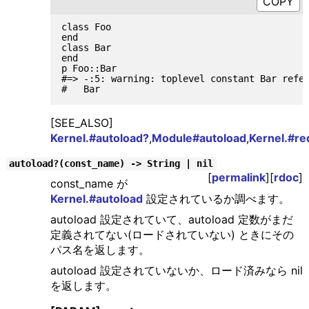
class Foo

end

class Bar

end

p Foo::Bar

#=> -:5: warning: toplevel constant Bar refer
[SEE_ALSO]
Kernel.#autoload?
,
Module#autoload
,
Kernel.#re
autoload?(const_name) -> String | nil
[
permalink
][
rdoc
]
const_name が
Kernel.#autoload
設定されているか調べます。
autoload 設定されていて、autoload 定数がまだ
定義されてない(ロードされていない) ときにその
パス名を返します。
autoload 設定されていないか、ロード済みなら nil
を返します。