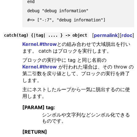
end

debug "debug information"

[
permalink
][
rdoc
]
catch(tag) {|tag| .... } -> object
Kernel.#throw
との組み合わせで大域脱出を行い
ます。 catch はブロックを実行します。
ブロックの実行中に tag と同じ名前の
Kernel.#throw
が行われた場合は、その throw の
第二引数を戻り値として、ブロックの実行を終了
します。
主にネストしたループから一気に脱出するのに使
用します。
[PARAM] tag:
シンボルや文字列などシンボル化できる
ものです。
[RETURN]