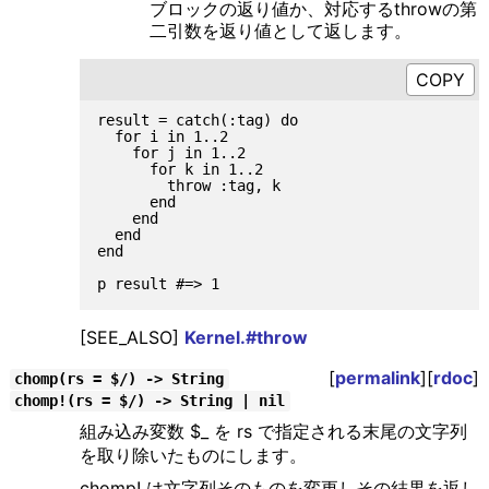
ブロックの返り値か、対応するthrowの第
二引数を返り値として返します。
result = catch(:tag) do

  for i in 1..2

    for j in 1..2

      for k in 1..2

        throw :tag, k

      end

    end

  end

end

[SEE_ALSO]
Kernel.#throw
[
permalink
][
rdoc
]
chomp(rs = $/) -> String
chomp!(rs = $/) -> String | nil
組み込み変数 $_ を rs で指定される末尾の文字列
を取り除いたものにします。
chomp! は文字列そのものを変更しその結果を返し