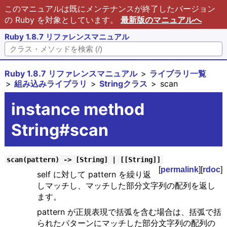
このマニュアルは既にメンテナンスが終了したバージョン
の Ruby を対象としています。
最新版のマニュアルへ
Ruby 1.8.7 リファレンスマニュアル
Ruby 1.8.7 リファレンスマニュアル
ライブラリ一覧
組み込みライブラリ
Stringクラス
scan
instance method
String#scan
scan(pattern) -> [String] | [[String]]
[
permalink
][
rdoc
]
self に対して pattern を繰り返
しマッチし、マッチした部分文字列の配列を返し
ます。
pattern が正規表現で括弧を含む場合は、括弧で括
られたパターンにマッチした部分文字列の配列の