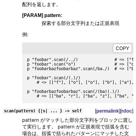
配列を返します。
[PARAM] pattern:
探索する部分文字列または正規表現
例:
p "foobar".scan(/../)               # => ["fo
p "foobar".scan("o")                # => ["o"
p "foobarbazfoobarbaz".scan(/ba./)  # => ["ba
p "foobar".scan(/(.)/)

    # => [["f"], ["o"], ["o"], ["b"], ["a"], 
p "foobarbazfoobarbaz".scan(/(ba)(.)/)

[
permalink
][
rdoc
]
scan(pattern) {|s| ... } -> self
pattern がマッチした部分文字列をブロックに渡し
て実行します。 pattern が正規表現で括弧を含む
場合は、括弧で括られたパターンにマッチした文