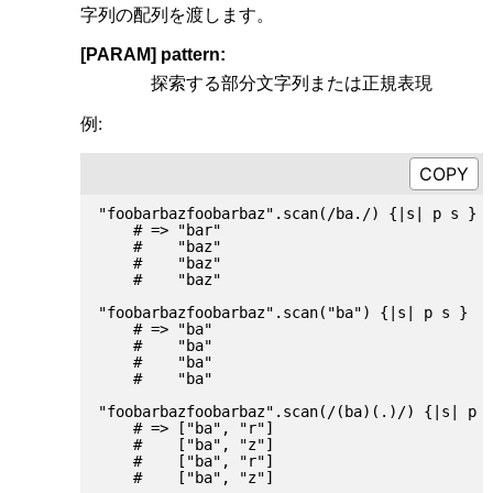
字列の配列を渡します。
[PARAM] pattern:
探索する部分文字列または正規表現
例:
"foobarbazfoobarbaz".scan(/ba./) {|s| p s }

    # => "bar"

    #    "baz"

    #    "baz"

    #    "baz"

"foobarbazfoobarbaz".scan("ba") {|s| p s }

    # => "ba"

    #    "ba"

    #    "ba"

    #    "ba"

"foobarbazfoobarbaz".scan(/(ba)(.)/) {|s| p s
    # => ["ba", "r"]

    #    ["ba", "z"]

    #    ["ba", "r"]
