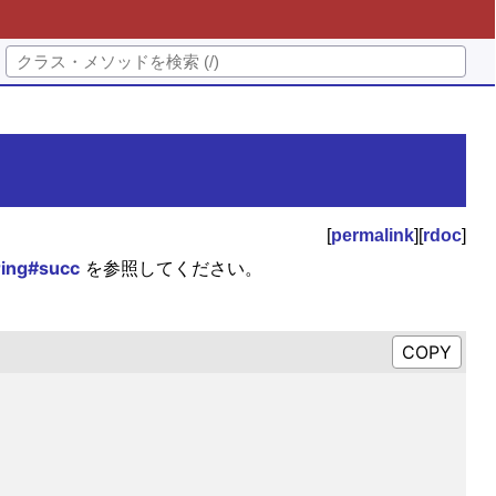
[
permalink
][
rdoc
]
ring#succ
を参照してください。