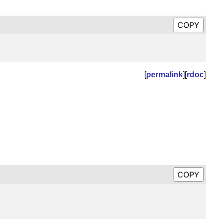
[
permalink
][
rdoc
]