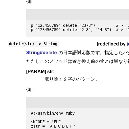
例:
p "123456789".delete("2378")         #=> "1
[redefined by
j
delete(str) -> String
String#delete
の日本語対応版です。指定したパ
ただしこのメソッドは置き換え前の物とは異なり
[PARAM] str:
取り除く文字のパターン。
例：
#!/usr/bin/env ruby

$KCODE = 'EUC'

zstr = 'ＡＢＣＤＥＦ'
