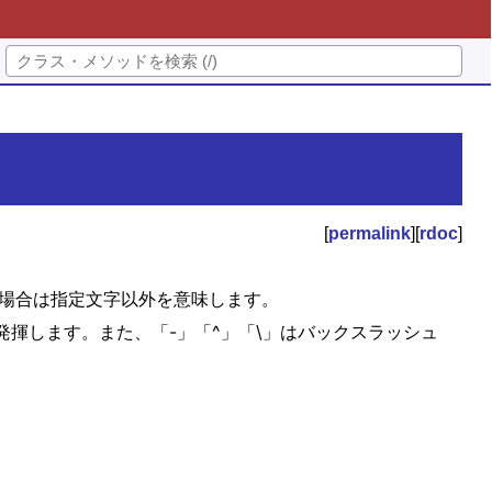
[
permalink
][
rdoc
]
^' の場合は指定文字以外を意味します。
揮します。また、「-」「^」「\」はバックスラッシュ