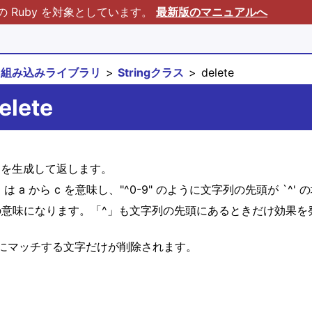
Ruby を対象としています。
最新版のマニュアルへ
組み込みライブラリ
Stringクラス
delete
elete
文字列を生成して返します。
 は a から c を意味し、"^0-9" のように文字列の先頭が `
意味になります。「^」も文字列の先頭にあるときだけ効果を発
にマッチする文字だけが削除されます。