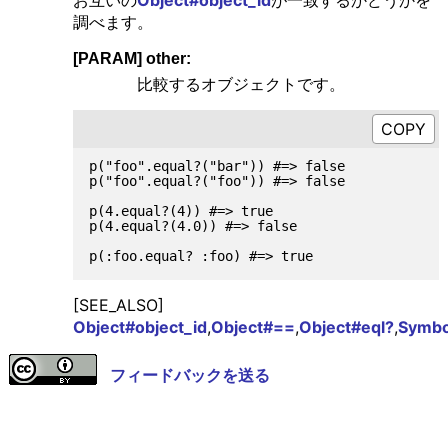
お互いの
Object#object_id
が一致するかどうかを
調べます。
[PARAM] other:
比較するオブジェクトです。
p("foo".equal?("bar")) #=> false

p("foo".equal?("foo")) #=> false

p(4.equal?(4)) #=> true

p(4.equal?(4.0)) #=> false

[SEE_ALSO]
Object#object_id
,
Object#==
,
Object#eql?
,
Symbo
フィードバックを送る