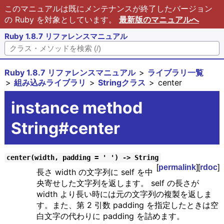
このマニュアルは既にメンテナンスが終了したバージョン
の Ruby を対象としています。
最新版のマニュアルへ
Ruby 1.8.7 リファレンスマニュアル
Ruby 1.8.7 リファレンスマニュアル
ライブラリ一覧
組み込みライブラリ
Stringクラス
center
instance method
String#center
center(width, padding = ' ') -> String
[
permalink
][
rdoc
]
長さ width の文字列に self を中
央寄せした文字列を返します。 self の長さが
width より長い時には元の文字列の複製を返しま
す。また、第 2 引数 padding を指定したときは空
白文字の代わりに padding を詰めます。