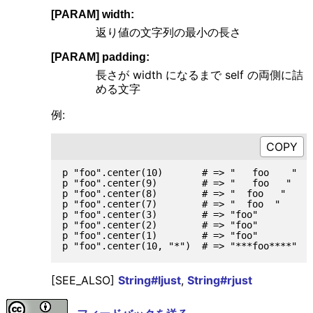
[PARAM] width:
返り値の文字列の最小の長さ
[PARAM] padding:
長さが width になるまで self の両側に詰
める文字
例:
p "foo".center(10)       # => "   foo    "

p "foo".center(9)        # => "   foo   "

p "foo".center(8)        # => "  foo   "

p "foo".center(7)        # => "  foo  "

p "foo".center(3)        # => "foo"

p "foo".center(2)        # => "foo"

p "foo".center(1)        # => "foo"

[SEE_ALSO]
String#ljust
,
String#rjust