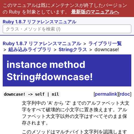
このマニュアルは既にメンテナンスが終了したバージョン
の Ruby を対象としています。
最新版のマニュアルへ
Ruby 1.8.7 リファレンスマニュアル
Ruby 1.8.7 リファレンスマニュアル
ライブラリ一覧
組み込みライブラリ
Stringクラス
downcase!
instance method
String#downcase!
[
permalink
][
rdoc
]
downcase! -> self | nil
文字列中の 'A' から 'Z' までのアルファベット大文
字をすべて破壊的に小文字に置き換えます。アル
ファベット大文字以外の文字はすべてそのまま保
存されます。
このメソッドはマルチバイト文字列を認識します