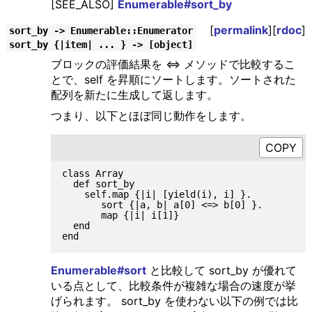
[SEE_ALSO]
Enumerable#sort_by
[
permalink
][
rdoc
]
sort_by -> Enumerable::Enumerator
sort_by {|item| ... } -> [object]
ブロックの評価結果を <=> メソッドで比較するこ
とで、self を昇順にソートします。ソートされた
配列を新たに生成して返します。
つまり、以下とほぼ同じ動作をします。
class Array

  def sort_by

    self.map {|i| [yield(i), i] }.

       sort {|a, b| a[0] <=> b[0] }.

       map {|i| i[1]}

  end

Enumerable#sort
と比較して sort_by が優れて
いる点として、比較条件が複雑な場合の速度が挙
げられます。 sort_by を使わない以下の例では比