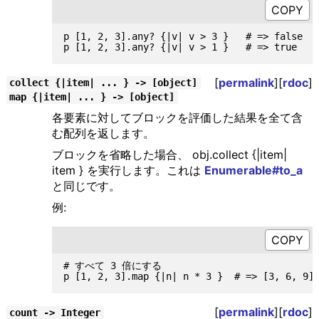
p [1, 2, 3].any? {|v| v > 3 }   # => false

[
permalink
][
rdoc
]
collect {|item| ... } -> [object]
map {|item| ... } -> [object]
各要素に対してブロックを評価した結果を全て含
む配列を返します。
ブロックを省略した場合、 obj.collect {|item|
item } を実行します。これは
Enumerable#to_a
と同じです。
例:
# すべて 3 倍にする

[
permalink
][
rdoc
]
count -> Integer