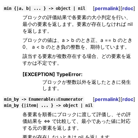
[
permalink
][
rdoc
]
min {|a, b| ... } -> object | nil
ブロックの評価結果で各要素の大小判定を行い、
最小の要素を返します。要素が存在しなければ nil
を返します。
ブロックの値は、a > b のとき正、a == b のとき
0、 a < b のとき負の整数を、期待しています。
該当する要素が複数存在する場合、どの要素を返
すかは不定です。
[EXCEPTION] TypeError:
ブロックが整数以外を返したときに発生
します。
[
permalink
][
rdoc
]
min_by -> Enumerable::Enumerator
min_by {|item| ... } -> object | nil
各要素を順番にブロックに渡して評価し、その評
価結果を <=> で比較して、最小であった値に対応
する元の要素を返します。
要素が存在しないときは nil を返します。