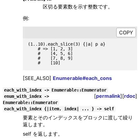
区切る要素数を示す整数です。
例:
(1..10).each_slice(3) {|a| p a}

    # => [1, 2, 3]

    #    [4, 5, 6]

    #    [7, 8, 9]

[SEE_ALSO]
Enumerable#each_cons
each_with_index -> Enumerable::Enumerator
[
permalink
][
rdoc
]
enum_with_index ->
Enumerable::Enumerator
each_with_index {|item, index| ... } -> self
要素とそのインデックスをブロックに渡して繰り
返します。
self を返します。