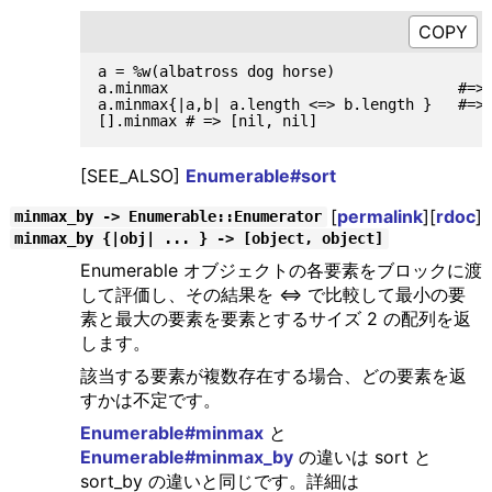
a = %w(albatross dog horse)

a.minmax                                 #=> 
a.minmax{|a,b| a.length <=> b.length }   #=> 
[SEE_ALSO]
Enumerable#sort
[
permalink
][
rdoc
]
minmax_by -> Enumerable::Enumerator
minmax_by {|obj| ... } -> [object, object]
Enumerable オブジェクトの各要素をブロックに渡
して評価し、その結果を <=> で比較して最小の要
素と最大の要素を要素とするサイズ 2 の配列を返
します。
該当する要素が複数存在する場合、どの要素を返
すかは不定です。
Enumerable#minmax
と
Enumerable#minmax_by
の違いは sort と
sort_by の違いと同じです。詳細は