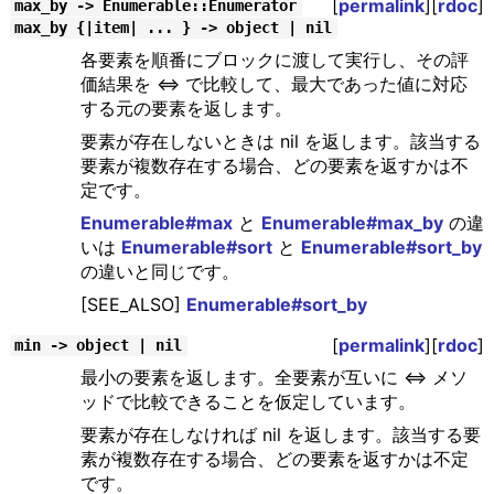
[
permalink
][
rdoc
]
max_by -> Enumerable::Enumerator
max_by {|item| ... } -> object | nil
各要素を順番にブロックに渡して実行し、その評
価結果を <=> で比較して、最大であった値に対応
する元の要素を返します。
要素が存在しないときは nil を返します。該当する
要素が複数存在する場合、どの要素を返すかは不
定です。
Enumerable#max
と
Enumerable#max_by
の違
いは
Enumerable#sort
と
Enumerable#sort_by
の違いと同じです。
[SEE_ALSO]
Enumerable#sort_by
[
permalink
][
rdoc
]
min -> object | nil
最小の要素を返します。全要素が互いに <=> メソ
ッドで比較できることを仮定しています。
要素が存在しなければ nil を返します。該当する要
素が複数存在する場合、どの要素を返すかは不定
です。