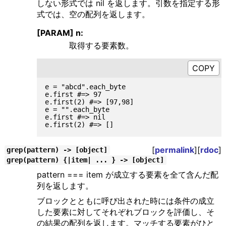
しない形式では nil を返します。引数を指定する形
式では、空の配列を返します。
[PARAM] n:
取得する要素数。
e = "abcd".each_byte

e.first #=> 97

e.first(2) #=> [97,98]

e = "".each_byte

e.first #=> nil

[
permalink
][
rdoc
]
grep(pattern) -> [object]
grep(pattern) {|item| ... } -> [object]
pattern === item が成立する要素を全て含んだ配
列を返します。
ブロックとともに呼び出された時には条件の成立
した要素に対してそれぞれブロックを評価し、そ
の結果の配列を返します。マッチする要素がひと