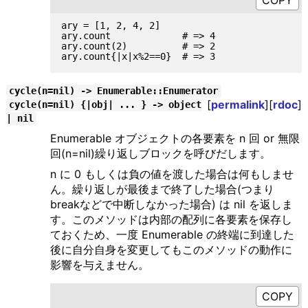
ary = [1, 2, 4, 2]

ary.count             # => 4

ary.count(2)          # => 2

cycle(n=nil) -> Enumerable::Enumerator
[
permalink
][
rdoc
]
cycle(n=nil) {|obj| ... } -> object
| nil
Enumerable オブジェクトの各要素を n 回 or 無限
回(n=nil)繰り返しブロックを呼びだします。
n に 0 もしくは負の値を渡した場合は何もしませ
ん。繰り返しが最後まで終了した場合(つまり
breakなどで中断しなかった場合) は nil を返しま
す。このメソッドは内部の配列に各要素を保存し
ておくため、一度 Enumerable の終端に到達した
後に自分自身を変更してもこのメソッドの動作に
影響を与えません。