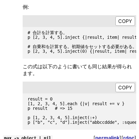
例:
# 合計を計算する。

p [2, 3, 4, 5].inject {|result, item| result 
# 自乗和を計算する。初期値をセットする必要がある。

この式は以下のように書いても同じ結果が得られ
ます。
result = 0

[1, 2, 3, 4, 5].each {|v| result += v }

p result   # => 15

p [1, 2, 3, 4, 5].inject(:+)                 
[
permalink
][
rdoc
]
max -> object | nil