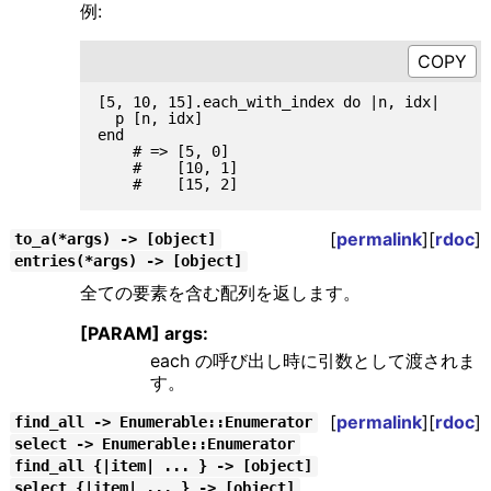
例:
[5, 10, 15].each_with_index do |n, idx|

  p [n, idx]

end

    # => [5, 0]

    #    [10, 1]

[
permalink
][
rdoc
]
to_a(*args) -> [object]
entries(*args) -> [object]
全ての要素を含む配列を返します。
[PARAM] args:
each の呼び出し時に引数として渡されま
す。
[
permalink
][
rdoc
]
find_all -> Enumerable::Enumerator
select -> Enumerable::Enumerator
find_all {|item| ... } -> [object]
select {|item| ... } -> [object]