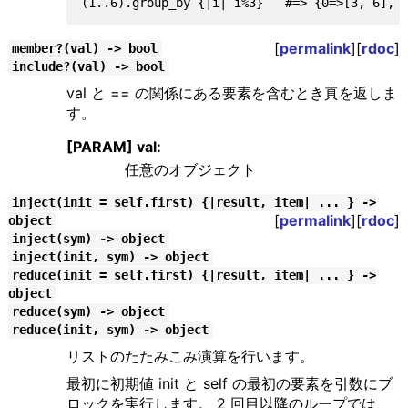
[
permalink
][
rdoc
]
member?(val) -> bool
include?(val) -> bool
val と == の関係にある要素を含むとき真を返しま
す。
[PARAM] val:
任意のオブジェクト
inject(init = self.first) {|result, item| ... } ->
[
permalink
][
rdoc
]
object
inject(sym) -> object
inject(init, sym) -> object
reduce(init = self.first) {|result, item| ... } ->
object
reduce(sym) -> object
reduce(init, sym) -> object
リストのたたみこみ演算を行います。
最初に初期値 init と self の最初の要素を引数にブ
ロックを実行します。 2 回目以降のループでは、