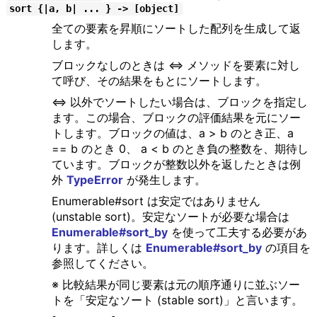
sort {|a, b| ... } -> [object]
全ての要素を昇順にソートした配列を生成して返
します。
ブロックなしのときは <=> メソッドを要素に対し
て呼び、その結果をもとにソートします。
<=> 以外でソートしたい場合は、ブロックを指定し
ます。この場合、ブロックの評価結果を元にソー
トします。ブロックの値は、a > b のとき正、a
== b のとき 0、 a < b のとき負の整数を、期待し
ています。ブロックが整数以外を返したときは例
外
TypeError
が発生します。
Enumerable#sort は安定ではありません
(unstable sort)。安定なソートが必要な場合は
Enumerable#sort_by
を使って工夫する必要があ
ります。詳しくは
Enumerable#sort_by
の項目を
参照してください。
※ 比較結果が同じ要素は元の順序通りに並ぶソー
トを「安定なソート (stable sort)」と言います。