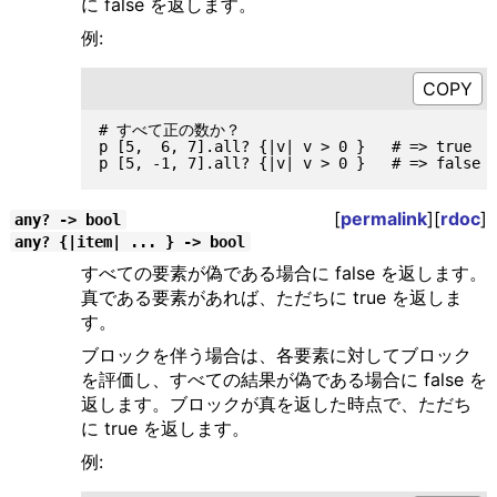
に false を返します。
例:
# すべて正の数か？

p [5,  6, 7].all? {|v| v > 0 }   # => true

[
permalink
][
rdoc
]
any? -> bool
any? {|item| ... } -> bool
すべての要素が偽である場合に false を返します。
真である要素があれば、ただちに true を返しま
す。
ブロックを伴う場合は、各要素に対してブロック
を評価し、すべての結果が偽である場合に false を
返します。ブロックが真を返した時点で、ただち
に true を返します。
例: