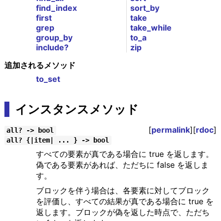
find_index
sort_by
first
take
grep
take_while
group_by
to_a
include?
zip
追加されるメソッド
to_set
インスタンスメソッド
[
permalink
][
rdoc
]
all? -> bool
all? {|item| ... } -> bool
すべての要素が真である場合に true を返します。
偽である要素があれば、ただちに false を返しま
す。
ブロックを伴う場合は、各要素に対してブロック
を評価し、すべての結果が真である場合に true を
返します。ブロックが偽を返した時点で、ただち