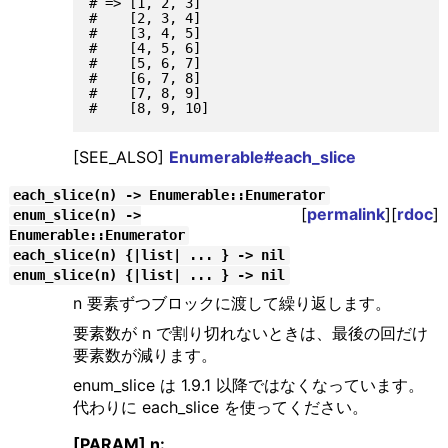
# => [1, 2, 3]

#    [2, 3, 4]

#    [3, 4, 5]

#    [4, 5, 6]

#    [5, 6, 7]

#    [6, 7, 8]

#    [7, 8, 9]

[SEE_ALSO]
Enumerable#each_slice
each_slice(n) -> Enumerable::Enumerator
[
permalink
][
rdoc
]
enum_slice(n) ->
Enumerable::Enumerator
each_slice(n) {|list| ... } -> nil
enum_slice(n) {|list| ... } -> nil
n 要素ずつブロックに渡して繰り返します。
要素数が n で割り切れないときは、最後の回だけ
要素数が減ります。
enum_slice は 1.9.1 以降ではなくなっています。
代わりに each_slice を使ってください。
[PARAM] n: