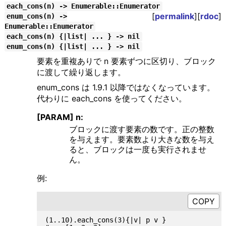
each_cons(n) -> Enumerable::Enumerator
[
permalink
][
rdoc
]
enum_cons(n) ->
Enumerable::Enumerator
each_cons(n) {|list| ... } -> nil
enum_cons(n) {|list| ... } -> nil
要素を重複ありで n 要素ずつに区切り、ブロック
に渡して繰り返します。
enum_cons は 1.9.1 以降ではなくなっています。
代わりに each_cons を使ってください。
[PARAM] n:
ブロックに渡す要素の数です。正の整数
を与えます。要素数より大きな数を与え
ると、ブロックは一度も実行されませ
ん。
例:
(1..10).each_cons(3){|v| p v }
