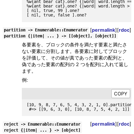
%w{ant bear cat}.one? {|word| word.length == 
%w{ant bear cat}.one? {|word| word.length > 4
[ nil, true, 99 ].one?                       
[
permalink
][
rdoc
]
partition -> Enumerable::Enumerator
partition {|item| ... } -> [[object], [object]]
各要素を、ブロックの条件を満たす要素と満たさ
ない要素に分割します。各要素に対してブロック
を評価して、その値が真であった要素の配列と、
偽であった要素の配列の 2 つを配列に入れて返し
ます。
例:
[10, 9, 8, 7, 6, 5, 4, 3, 2, 1, 0].partition 
[
permalink
][
rdoc
]
reject -> Enumerable::Enumerator
reject {|item| ... } -> [object]