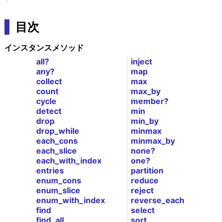
目次
インスタンスメソッド
all?
inject
any?
map
collect
max
count
max_by
cycle
member?
detect
min
drop
min_by
drop_while
minmax
each_cons
minmax_by
each_slice
none?
each_with_index
one?
entries
partition
enum_cons
reduce
enum_slice
reject
enum_with_index
reverse_each
find
select
find_all
sort