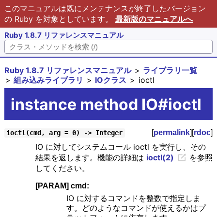
このマニュアルは既にメンテナンスが終了したバージョン
の Ruby を対象としています。
最新版のマニュアルへ
Ruby 1.8.7 リファレンスマニュアル
Ruby 1.8.7 リファレンスマニュアル
ライブラリ一覧
組み込みライブラリ
IOクラス
ioctl
instance method IO#ioctl
[
permalink
][
rdoc
]
ioctl(cmd, arg = 0) -> Integer
IO に対してシステムコール ioctl を実行し、その
結果を返します。機能の詳細は
ioctl(2)
を参照
してください。
[PARAM] cmd:
IO に対するコマンドを整数で指定しま
す。どのようなコマンドが使えるかはプ