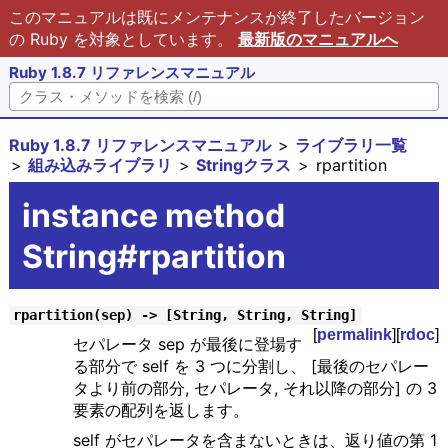
このマニュアルは既にメンテナンスが終了したバージョン
の Ruby を対象としています。
最新版のマニュアルへ
Ruby 1.8.7 リファレンスマニュアル
Ruby 1.8.7 リファレンスマニュアル
ライブラリ一覧
組み込みライブラリ
Stringクラス
rpartition
instance method
String#rpartition
rpartition(sep) -> [String, String, String]
[
permalink
][
rdoc
]
セパレータ sep が最後に登場す
る部分で self を 3 つに分割し、 [最後のセパレー
タより前の部分, セパレータ, それ以降の部分] の 3
要素の配列を返します。
self がセパレータを含まないときは、返り値の第 1