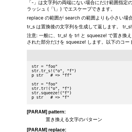
「-」は文字列の両端にない場合にだけ範囲指定の
ラッシュ (「\」) でエスケープできます。
replace の範囲が search の範囲よりも小さ
tr_s は置換後の文字列を生成して返します。 tr_
注意: 一般に、tr_s! を tr! と squeeze! で
された部分だけを squeeze! します。以下の
str = "foo"

str.tr_s!("o", "f")

p str   # => "ff"

str = "foo"

str.tr!("o", "f")

str.squeeze!("f")

[PARAM] pattern:
置き換える文字のパターン
[PARAM] replace: