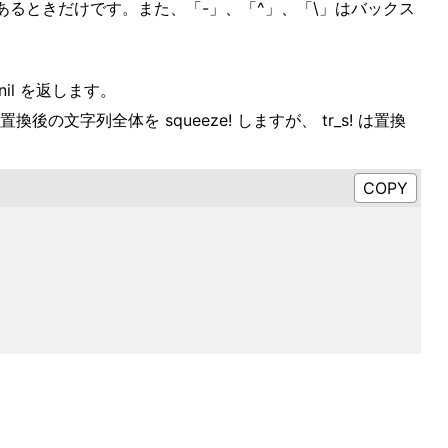
るときだけです。また、「-」、「^」、「\」はバックス
。
nil を返します。
! の置換後の文字列全体を squeeze! しますが、 tr_s! は置換