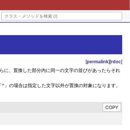
[
permalink
][
rdoc
]
ます。さらに、置換した部分内に同一の文字の並びがあったらそれ
先頭が「^」の場合は指定した文字以外が置換の対象になります。