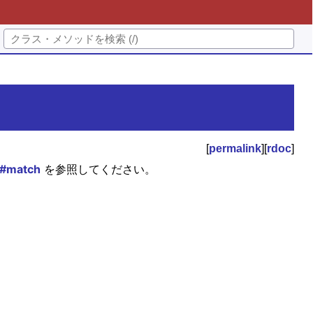
[
permalink
][
rdoc
]
#match
を参照してください。