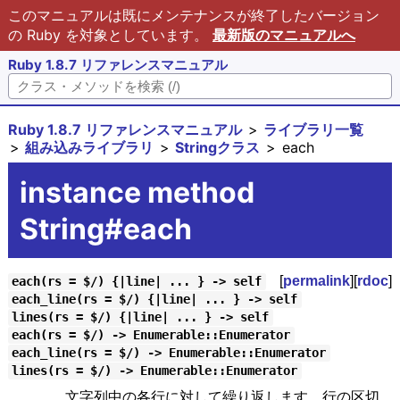
このマニュアルは既にメンテナンスが終了したバージョン
の Ruby を対象としています。
最新版のマニュアルへ
Ruby 1.8.7 リファレンスマニュアル
Ruby 1.8.7 リファレンスマニュアル
ライブラリ一覧
組み込みライブラリ
Stringクラス
each
instance method
String#each
[
permalink
][
rdoc
]
each(rs = $/) {|line| ... } -> self
each_line(rs = $/) {|line| ... } -> self
lines(rs = $/) {|line| ... } -> self
each(rs = $/) -> Enumerable::Enumerator
each_line(rs = $/) -> Enumerable::Enumerator
lines(rs = $/) -> Enumerable::Enumerator
文字列中の各行に対して繰り返します。行の区切