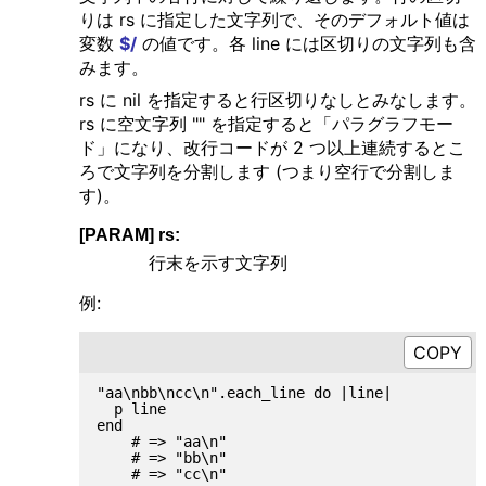
りは rs に指定した文字列で、そのデフォルト値は
変数
$/
の値です。各 line には区切りの文字列も含
みます。
rs に nil を指定すると行区切りなしとみなします。
rs に空文字列 "" を指定すると「パラグラフモー
ド」になり、改行コードが 2 つ以上連続するとこ
ろで文字列を分割します (つまり空行で分割しま
す)。
[PARAM] rs:
行末を示す文字列
例:
"aa\nbb\ncc\n".each_line do |line|

  p line

end

    # => "aa\n"

    # => "bb\n"

    # => "cc\n"
