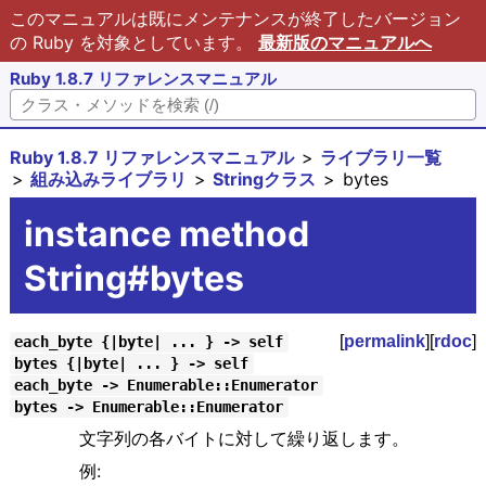
このマニュアルは既にメンテナンスが終了したバージョン
の Ruby を対象としています。
最新版のマニュアルへ
Ruby 1.8.7 リファレンスマニュアル
Ruby 1.8.7 リファレンスマニュアル
ライブラリ一覧
組み込みライブラリ
Stringクラス
bytes
instance method
String#bytes
[
permalink
][
rdoc
]
each_byte {|byte| ... } -> self
bytes {|byte| ... } -> self
each_byte -> Enumerable::Enumerator
bytes -> Enumerable::Enumerator
文字列の各バイトに対して繰り返します。
例: