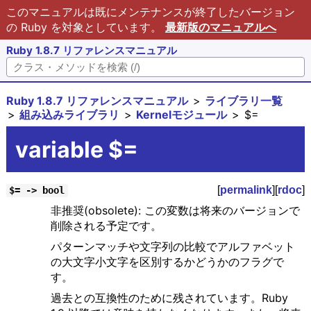
このマニュアルは既にメンテナンスが終了したバージョン
の Ruby を対象としています。
最新版のマニュアルへ
Ruby 1.8.7 リファレンスマニュアル
Ruby 1.8.7 リファレンスマニュアル
ライブラリ一覧
組み込みライブラリ
Kernelモジュール
$=
variable $=
[
permalink
][
rdoc
]
$= -> bool
非推奨(obsolete): この変数は将来のバージョンで
削除される予定です。
パターンマッチや文字列の比較でアルファベット
の大文字小文字を区別するかどうかのフラグで
す。
過去との互換性のために残されています。Ruby