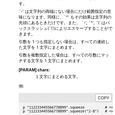
す。
`-' は文字列の両端にない場合にだけ範囲指定の意
味になります。同様に、`^' もその効果は文字列の
先頭にあるときだけです。また、 `-', `^', `\' はバ
ックスラッシュ(`\')によりエスケープすることがで
きます。
引数を 1 つも指定しない場合は、すべての連続し
た文字を 1 文字にまとめます。
引数を複数指定した場合は、すべての引数にマッ
チする文字を 1 文字にまとめます。
[PARAM] chars:
１文字にまとめる文字。
例:
p "112233445566778899".squeeze          # =>"
p "112233445566778899".squeeze("2-8")   # =>"