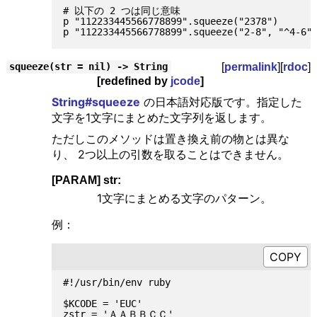
# 以下の 2 つは同じ意味

p "112233445566778899".squeeze("2378")       
[
permalink
][
rdoc
]
squeeze(str = nil) -> String
[redefined by
jcode
]
String#squeeze
の日本語対応版です。指定した
文字を1文字にまとめた文字列を返します。
ただしこのメソッドは置き換え前の物とは異な
り、 2つ以上の引数を取ることはできません。
[PARAM] str:
1文字にまとめる文字のパターン。
例：
#!/usr/bin/env ruby

$KCODE = 'EUC'

zstr = 'ＡＡＢＢＣＣ'
