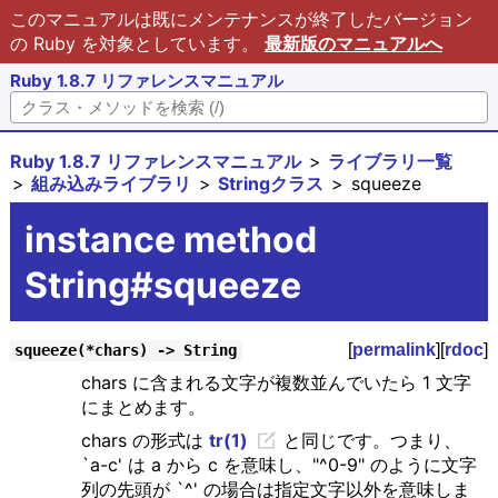
このマニュアルは既にメンテナンスが終了したバージョン
の Ruby を対象としています。
最新版のマニュアルへ
Ruby 1.8.7 リファレンスマニュアル
Ruby 1.8.7 リファレンスマニュアル
ライブラリ一覧
組み込みライブラリ
Stringクラス
squeeze
instance method
String#squeeze
[
permalink
][
rdoc
]
squeeze(*chars) -> String
chars に含まれる文字が複数並んでいたら 1 文字
にまとめます。
chars の形式は
tr(1)
と同じです。つまり、
`a-c' は a から c を意味し、"^0-9" のように文字
列の先頭が `^' の場合は指定文字以外を意味しま