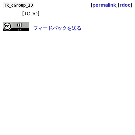
[
permalink
][
rdoc
]
Tk_cGroup_ID
[TODO]
フィードバックを送る