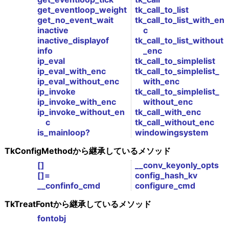
get_eventloop_weight
tk_call_to_list
get_no_event_wait
tk_call_to_list_with_en
inactive
c
inactive_displayof
tk_call_to_list_without
info
_enc
ip_eval
tk_call_to_simplelist
ip_eval_with_enc
tk_call_to_simplelist_
ip_eval_without_enc
with_enc
ip_invoke
tk_call_to_simplelist_
ip_invoke_with_enc
without_enc
ip_invoke_without_en
tk_call_with_enc
c
tk_call_without_enc
is_mainloop?
windowingsystem
TkConfigMethodから継承しているメソッド
[]
__conv_keyonly_opts
[]=
config_hash_kv
__confinfo_cmd
configure_cmd
TkTreatFontから継承しているメソッド
fontobj