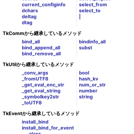
current_configinfo
select_from
dchars
select_to
deltag
|
dtag
TkCommから継承しているメソッド
bind_all
bindinfo_all
bind_append_all
subst
bind_remove_all
TkUtilから継承しているメソッド
_conv_args
bool
_fromUTF8
hash_kv
_get_eval_enc_str
num_or_str
_get_eval_string
number
_symbolkey2str
string
_toUTF8
TkEventから継承しているメソッド
install_bind
install_bind_for_event
_class