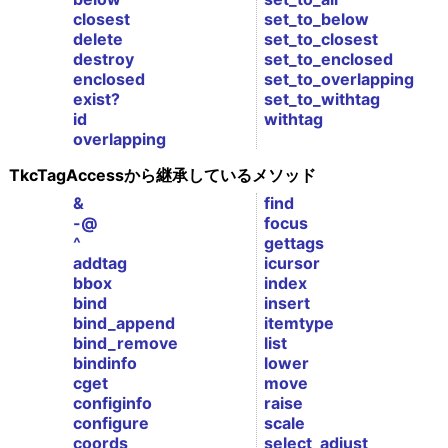
closest
set_to_below
delete
set_to_closest
destroy
set_to_enclosed
enclosed
set_to_overlapping
exist?
set_to_withtag
id
withtag
overlapping
TkcTagAccessから継承しているメソッド
&
find
-@
focus
^
gettags
addtag
icursor
bbox
index
bind
insert
bind_append
itemtype
bind_remove
list
bindinfo
lower
cget
move
configinfo
raise
configure
scale
coords
select_adjust