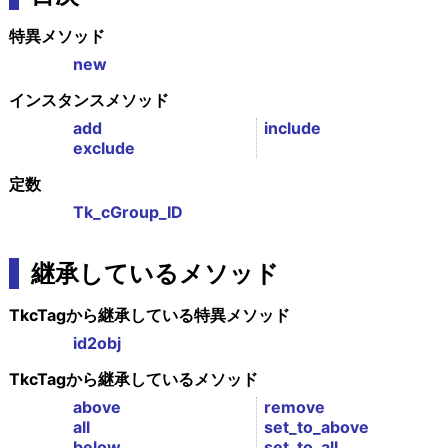
特異メソッド
new
インスタンスメソッド
add
include
exclude
定数
Tk_cGroup_ID
継承しているメソッド
TkcTagから継承している特異メソッド
id2obj
TkcTagから継承しているメソッド
above
remove
all
set_to_above
below
set_to_all