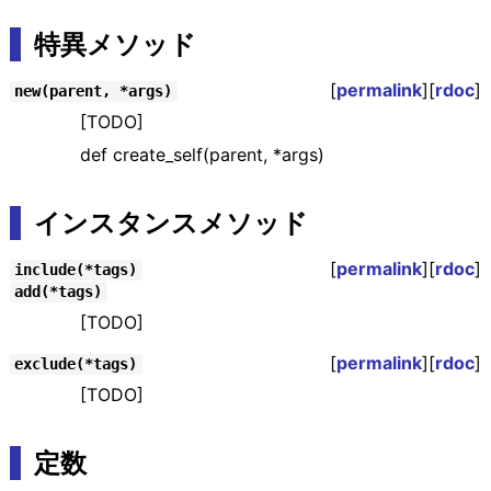
特異メソッド
[
permalink
][
rdoc
]
new(parent, *args)
[TODO]
def create_self(parent, *args)
インスタンスメソッド
[
permalink
][
rdoc
]
include(*tags)
add(*tags)
[TODO]
[
permalink
][
rdoc
]
exclude(*tags)
[TODO]
定数