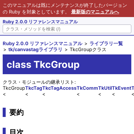
このマニュアルは既にメンテナンスが終了したバージョン
の Ruby を対象としています。
最新版のマニュアルへ
Ruby 2.0.0 リファレンスマニュアル
Ruby 2.0.0 リファレンスマニュアル
ライブラリ一覧
tk/canvastagライブラリ
TkcGroupクラス
class TkcGroup
クラス・モジュールの継承リスト:
TkcGroup
TkcTag
TkcTagAccess
TkComm
TkUtil
TkEvent
T
要約
目次