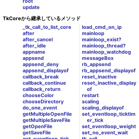
root
update
TkCoreから継承しているメソッド
_tk_call_to_list_core
load_cmd_on_ip
after
mainloop
after_cancel
mainloop_exist?
after_idle
mainloop_thread?
appname
mainloop_watchdog
appsend
messageBox
appsend_deny
rb_appsend
appsend_displayof
rb_appsend_displayof
callback_break
reset_inactive
callback_continue
reset_inactive_display
callback_return
of
chooseColor
restart
chooseDirectory
scaling
do_one_event
scaling_displayof
getMultipleOpenFile
set_eventloop_ticktim
getMultipleSaveFile
er_tick
getOpenFile
set_eventloop_weight
getSaveFile
set_no_event_wait
get_eventloop_tick
tk_call