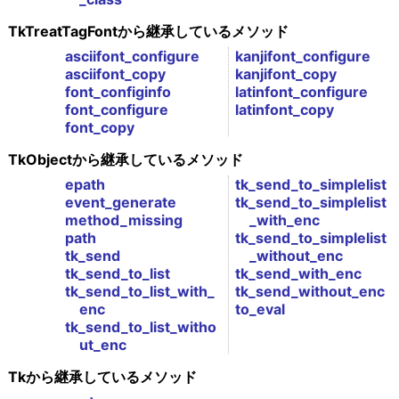
TkTreatTagFontから継承しているメソッド
asciifont_configure
kanjifont_configure
asciifont_copy
kanjifont_copy
font_configinfo
latinfont_configure
font_configure
latinfont_copy
font_copy
TkObjectから継承しているメソッド
epath
tk_send_to_simplelist
event_generate
tk_send_to_simplelist
method_missing
_with_enc
path
tk_send_to_simplelist
tk_send
_without_enc
tk_send_to_list
tk_send_with_enc
tk_send_to_list_with_
tk_send_without_enc
enc
to_eval
tk_send_to_list_witho
ut_enc
Tkから継承しているメソッド