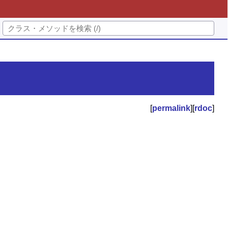
[
permalink
][
rdoc
]