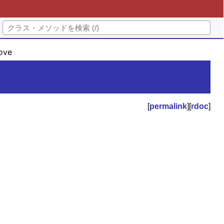
ove
[
permalink
][
rdoc
]