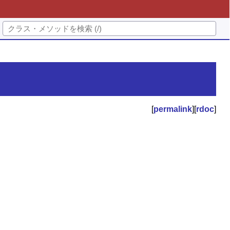
[
permalink
][
rdoc
]