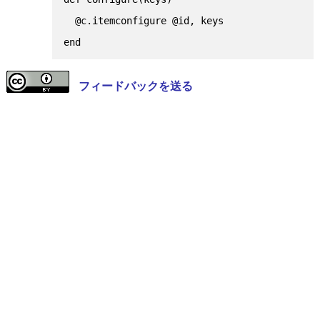
  @c.itemconfigure @id, keys

フィードバックを送る