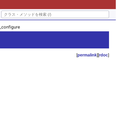
_configure
[
permalink
][
rdoc
]