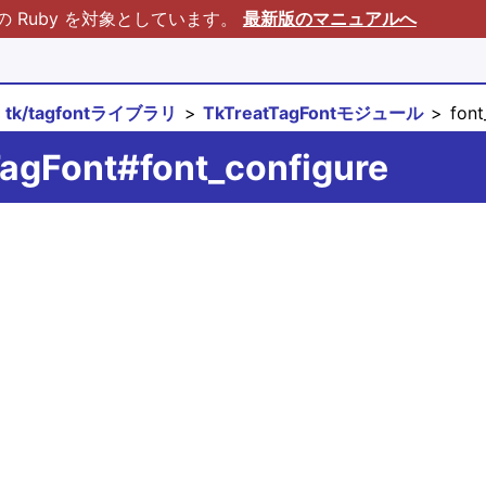
Ruby を対象としています。
最新版のマニュアルへ
tk/tagfontライブラリ
TkTreatTagFontモジュール
font
TagFont#font_configure