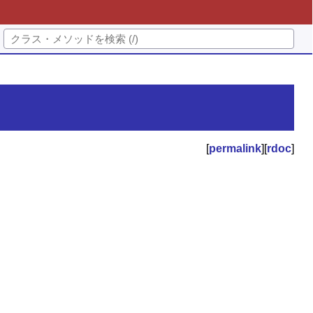
[
permalink
][
rdoc
]