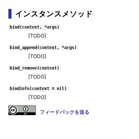
インスタンスメソッド
bind(context, *args)
[TODO]
bind_append(context, *args)
[TODO]
bind_remove(context)
[TODO]
bindinfo(context = nil)
[TODO]
フィードバックを送る