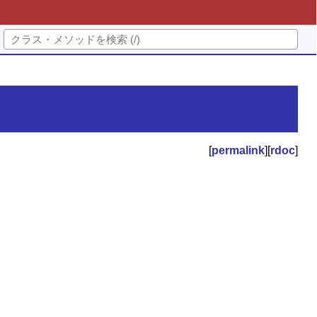
[
permalink
][
rdoc
]