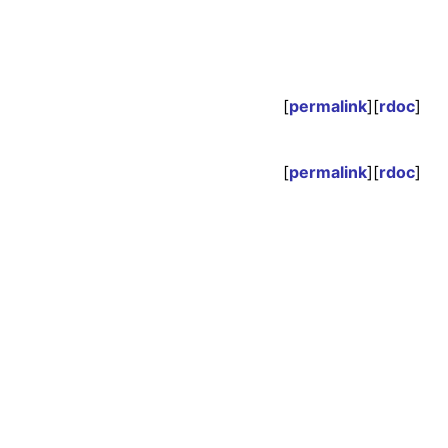
[
permalink
][
rdoc
]
[
permalink
][
rdoc
]