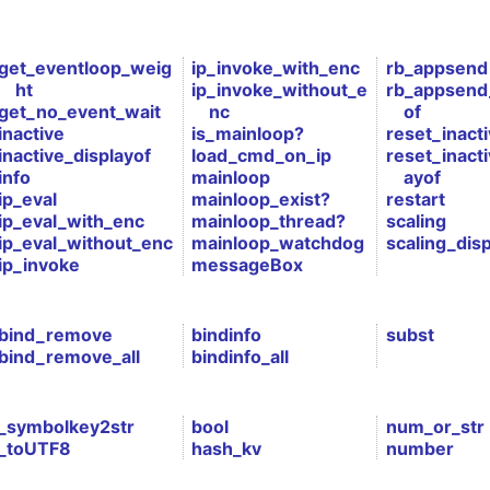
get_eventloop_weig
ip_invoke_with_enc
rb_appsend
ht
ip_invoke_without_e
rb_appsend
get_no_event_wait
nc
of
inactive
is_mainloop?
reset_inact
inactive_displayof
load_cmd_on_ip
reset_inacti
info
mainloop
ayof
ip_eval
mainloop_exist?
restart
ip_eval_with_enc
mainloop_thread?
scaling
ip_eval_without_enc
mainloop_watchdog
scaling_disp
ip_invoke
messageBox
bind_remove
bindinfo
subst
bind_remove_all
bindinfo_all
_symbolkey2str
bool
num_or_str
_toUTF8
hash_kv
number