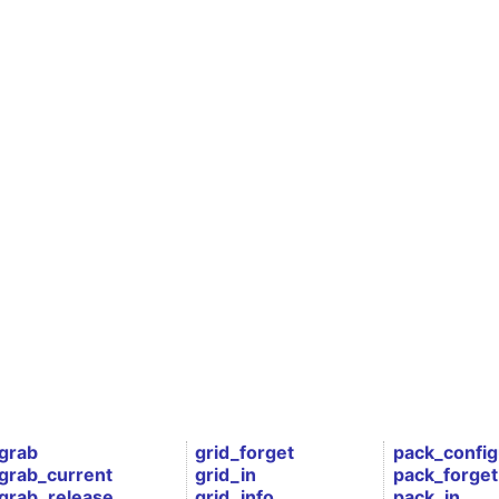
grab
grid_forget
pack_config
grab_current
grid_in
pack_forget
grab_release
grid_info
pack_in