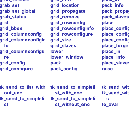
grab_set
grid_location
pack_info
grab_set_global
grid_propagate
pack_propa
grab_status
grid_remove
pack_slaves
grid
grid_rowconfig
place
grid_bbox
grid_rowconfiginfo
place_confi
grid_columnconfig
grid_rowconfigure
place_confi
grid_columnconfigin
grid_size
place_confi
fo
grid_slaves
place_forge
grid_columnconfigu
lower
place_in
re
lower_window
place_info
grid_config
pack
place_slave
grid_configure
pack_config
raise
tk_send_to_list_with
tk_send_to_simpleli
tk_send_wi
out_enc
st_with_enc
tk_send_wi
tk_send_to_simpleli
tk_send_to_simpleli
c
st
st_without_enc
to_eval