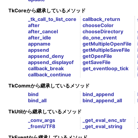
TkCoreから継承しているメソッド
_tk_call_to_list_core
callback_return
after
chooseColor
after_cancel
chooseDirectory
after_idle
do_one_event
appname
getMultipleOpenFile
appsend
getMultipleSaveFile
appsend_deny
getOpenFile
appsend_displayof
getSaveFile
callback_break
get_eventloop_tick
callback_continue
TkCommから継承しているメソッド
bind
bind_append
bind_all
bind_append_all
TkUtilから継承しているメソッド
_conv_args
_get_eval_enc_str
_fromUTF8
_get_eval_string
TkEventから継承しているメソッド