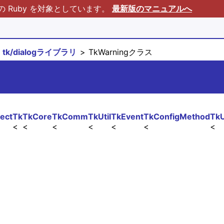
Ruby を対象としています。
最新版のマニュアルへ
tk/dialogライブラリ
TkWarningクラス
ect
Tk
TkCore
TkComm
TkUtil
TkEvent
TkConfigMethod
TkU