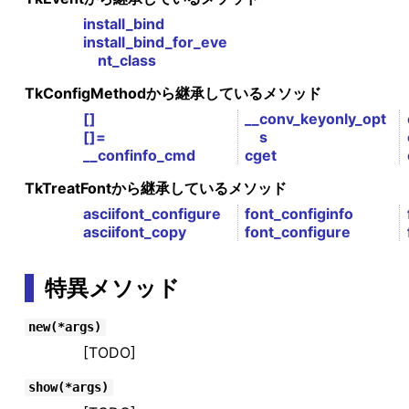
install_bind
install_bind_for_eve
nt_class
TkConfigMethodから継承しているメソッド
[]
__conv_keyonly_opt
[]=
s
__confinfo_cmd
cget
TkTreatFontから継承しているメソッド
asciifont_configure
font_configinfo
asciifont_copy
font_configure
特異メソッド
new(*args)
[TODO]
show(*args)