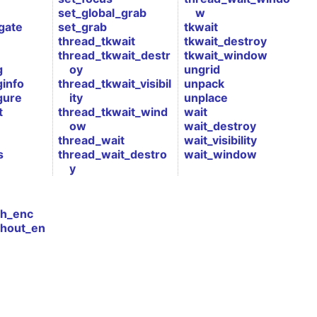
set_global_grab
w
gate
set_grab
tkwait
thread_tkwait
tkwait_destroy
thread_tkwait_destr
tkwait_window
g
oy
ungrid
ginfo
thread_tkwait_visibil
unpack
gure
ity
unplace
t
thread_tkwait_wind
wait
ow
wait_destroy
thread_wait
wait_visibility
s
thread_wait_destro
wait_window
y
th_enc
thout_en