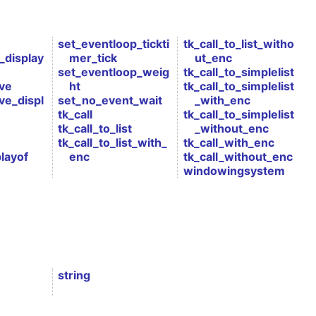
set_eventloop_tickti
tk_call_to_list_witho
_display
mer_tick
ut_enc
set_eventloop_weig
tk_call_to_simplelist
ive
ht
tk_call_to_simplelist
ve_displ
set_no_event_wait
_with_enc
tk_call
tk_call_to_simplelist
tk_call_to_list
_without_enc
tk_call_to_list_with_
tk_call_with_enc
layof
enc
tk_call_without_enc
windowingsystem
string