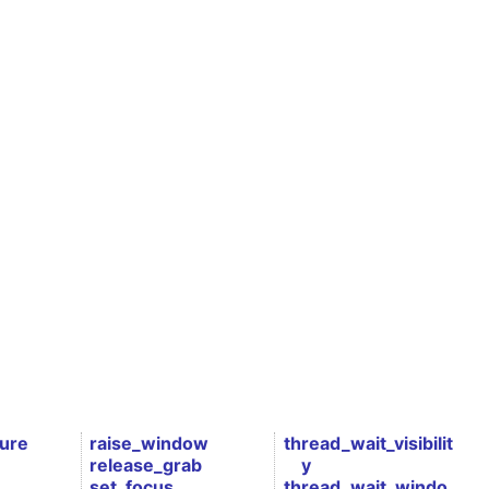
ure
raise_window
thread_wait_visibilit
release_grab
y
set_focus
thread_wait_windo