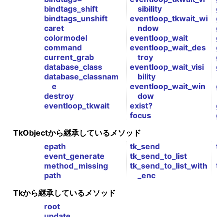
bindtags_shift
sibility
bindtags_unshift
eventloop_tkwait_wi
caret
ndow
colormodel
eventloop_wait
command
eventloop_wait_des
current_grab
troy
database_class
eventloop_wait_visi
database_classnam
bility
e
eventloop_wait_win
destroy
dow
eventloop_tkwait
exist?
focus
TkObjectから継承しているメソッド
epath
tk_send
event_generate
tk_send_to_list
method_missing
tk_send_to_list_with
path
_enc
Tkから継承しているメソッド
root
update