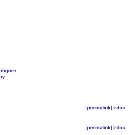
nfigure
py
[
permalink
][
rdoc
]
[
permalink
][
rdoc
]