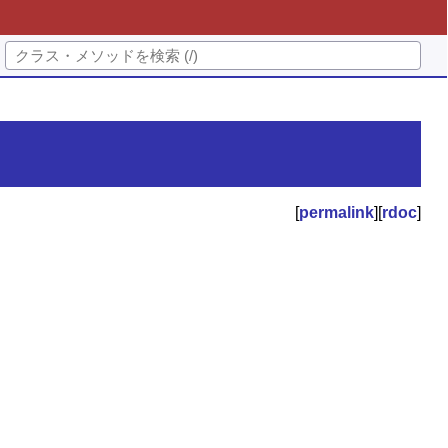
[
permalink
][
rdoc
]