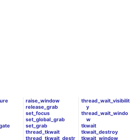
ure
raise_window
thread_wait_visibilit
release_grab
y
set_focus
thread_wait_windo
set_global_grab
w
gate
set_grab
tkwait
thread_tkwait
tkwait_destroy
thread_tkwait_destr
tkwait_window