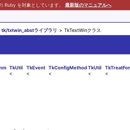
Ruby を対象としています。
最新版のマニュアルへ
tk/txtwin_abstライブラリ
TkTextWinクラス
mm
TkUtil
TkEvent
TkConfigMethod
TkUtil
TkTreatFo