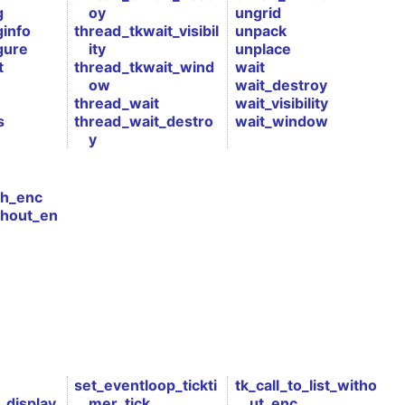
g
oy
ungrid
ginfo
thread_tkwait_visibil
unpack
gure
ity
unplace
t
thread_tkwait_wind
wait
ow
wait_destroy
thread_wait
wait_visibility
s
thread_wait_destro
wait_window
y
th_enc
thout_en
set_eventloop_tickti
tk_call_to_list_witho
_display
mer_tick
ut_enc