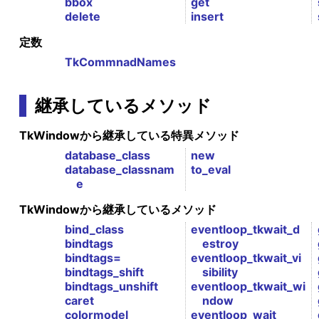
bbox
get
delete
insert
定数
TkCommnadNames
継承しているメソッド
TkWindowから継承している特異メソッド
database_class
new
database_classnam
to_eval
e
TkWindowから継承しているメソッド
bind_class
eventloop_tkwait_d
bindtags
estroy
bindtags=
eventloop_tkwait_vi
bindtags_shift
sibility
bindtags_unshift
eventloop_tkwait_wi
caret
ndow
colormodel
eventloop_wait