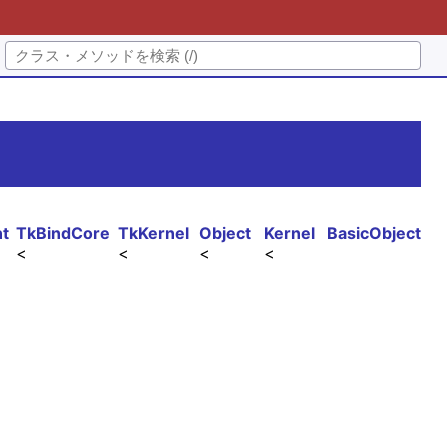
nt
TkBindCore
TkKernel
Object
Kernel
BasicObject