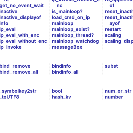
get_no_event_wait
nc
of
inactive
is_mainloop?
reset_inact
inactive_displayof
load_cmd_on_ip
reset_inacti
info
mainloop
ayof
ip_eval
mainloop_exist?
restart
ip_eval_with_enc
mainloop_thread?
scaling
ip_eval_without_enc
mainloop_watchdog
scaling_disp
ip_invoke
messageBox
bind_remove
bindinfo
subst
bind_remove_all
bindinfo_all
_symbolkey2str
bool
num_or_str
_toUTF8
hash_kv
number