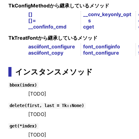
TkConfigMethodから継承しているメソッド
[]
__conv_keyonly_opt
[]=
s
__confinfo_cmd
cget
TkTreatFontから継承しているメソッド
asciifont_configure
font_configinfo
asciifont_copy
font_configure
インスタンスメソッド
bbox(index)
[TODO]
delete(first, last = Tk::None)
[TODO]
get(*index)
[TODO]