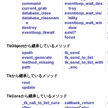
command
eventloop_wait_des
current_grab
troy
database_class
eventloop_wait_visi
database_classnam
bility
e
eventloop_wait_win
destroy
dow
eventloop_tkwait
exist?
focus
TkObjectから継承しているメソッド
epath
tk_send
event_generate
tk_send_to_list
method_missing
tk_send_to_list_with
path
_enc
Tkから継承しているメソッド
root
update
TkCoreから継承しているメソッド
_tk_call_to_list_core
callback_return
after
chooseColor