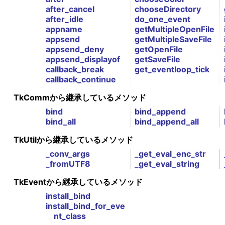
after_cancel
chooseDirectory
after_idle
do_one_event
appname
getMultipleOpenFile
appsend
getMultipleSaveFile
appsend_deny
getOpenFile
appsend_displayof
getSaveFile
callback_break
get_eventloop_tick
callback_continue
TkCommから継承しているメソッド
bind
bind_append
bind_all
bind_append_all
TkUtilから継承しているメソッド
_conv_args
_get_eval_enc_str
_fromUTF8
_get_eval_string
TkEventから継承しているメソッド
install_bind
install_bind_for_eve
nt_class