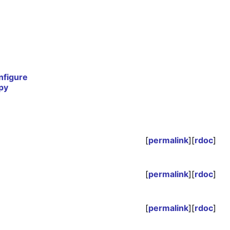
nfigure
py
[
permalink
][
rdoc
]
[
permalink
][
rdoc
]
[
permalink
][
rdoc
]