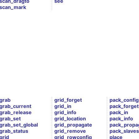
scan_dragto
see
scan_mark
grab
grid_forget
pack_config
grab_current
grid_in
pack_forget
grab_release
grid_info
pack_in
grab_set
grid_location
pack_info
grab_set_global
grid_propagate
pack_propa
grab_status
grid_remove
pack_slaves
grid
grid_rowconfig
place