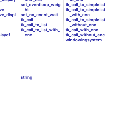
set_eventloop_weig
tk_call_to_simplelist
ive
ht
tk_call_to_simplelist
ve_displ
set_no_event_wait
_with_enc
tk_call
tk_call_to_simplelist
tk_call_to_list
_without_enc
tk_call_to_list_with_
tk_call_with_enc
layof
enc
tk_call_without_enc
windowingsystem
string