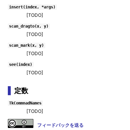
insert(index, *args)
[TODO]
scan_dragto(x, y)
[TODO]
scan_mark(x, y)
[TODO]
see(index)
[TODO]
定数
TkCommnadNames
[TODO]
フィードバックを送る