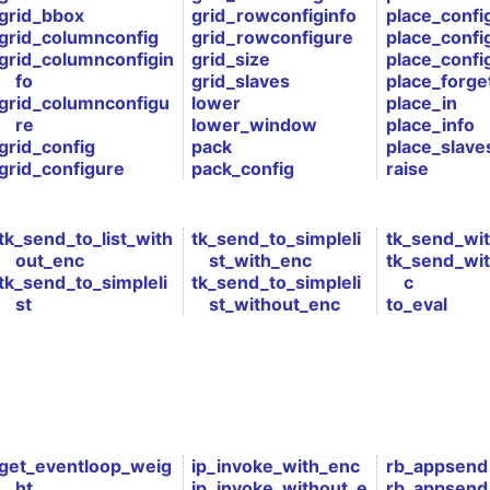
grid_bbox
grid_rowconfiginfo
place_confi
grid_columnconfig
grid_rowconfigure
place_confi
grid_columnconfigin
grid_size
place_confi
fo
grid_slaves
place_forge
grid_columnconfigu
lower
place_in
re
lower_window
place_info
grid_config
pack
place_slave
grid_configure
pack_config
raise
tk_send_to_list_with
tk_send_to_simpleli
tk_send_wi
out_enc
st_with_enc
tk_send_wi
tk_send_to_simpleli
tk_send_to_simpleli
c
st
st_without_enc
to_eval
get_eventloop_weig
ip_invoke_with_enc
rb_appsend
ht
ip_invoke_without_e
rb_appsend