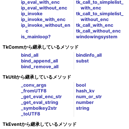
ip_eval_with_enc
tk_call_to_simplelist_
ip_eval_without_enc
with_enc
ip_invoke
tk_call_to_simplelist_
ip_invoke_with_enc
without_enc
ip_invoke_without_en
tk_call_with_enc
c
tk_call_without_enc
is_mainloop?
windowingsystem
TkCommから継承しているメソッド
bind_all
bindinfo_all
bind_append_all
subst
bind_remove_all
TkUtilから継承しているメソッド
_conv_args
bool
_fromUTF8
hash_kv
_get_eval_enc_str
num_or_str
_get_eval_string
number
_symbolkey2str
string
_toUTF8
TkEventから継承しているメソッド