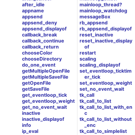
after_idle
mainloop_thread?
appname
mainloop_watchdog
appsend
messageBox
appsend_deny
rb_appsend
appsend_displayof
rb_appsend_displayof
callback_break
reset_inactive
callback_continue
reset_inactive_display
callback_return
of
chooseColor
restart
chooseDirectory
scaling
do_one_event
scaling_displayof
getMultipleOpenFile
set_eventloop_ticktim
getMultipleSaveFile
er_tick
getOpenFile
set_eventloop_weight
getSaveFile
set_no_event_wait
get_eventloop_tick
tk_call
get_eventloop_weight
tk_call_to_list
get_no_event_wait
tk_call_to_list_with_en
inactive
c
inactive_displayof
tk_call_to_list_without
info
_enc
ip_eval
tk_call_to_simplelist