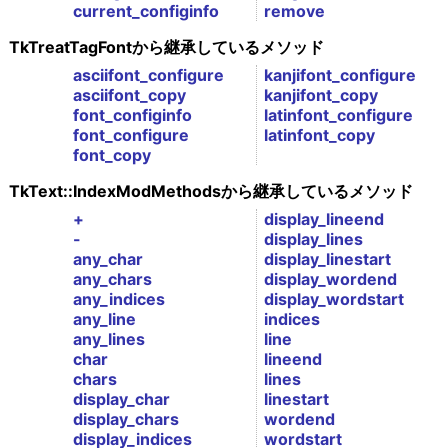
current_configinfo
remove
TkTreatTagFontから継承しているメソッド
asciifont_configure
kanjifont_configure
asciifont_copy
kanjifont_copy
font_configinfo
latinfont_configure
font_configure
latinfont_copy
font_copy
TkText::IndexModMethodsから継承しているメソッド
+
display_lineend
-
display_lines
any_char
display_linestart
any_chars
display_wordend
any_indices
display_wordstart
any_line
indices
any_lines
line
char
lineend
chars
lines
display_char
linestart
display_chars
wordend
display_indices
wordstart