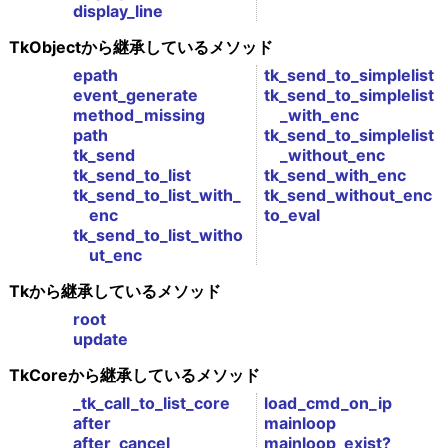
display_line
TkObjectから継承しているメソッド
epath
tk_send_to_simplelist
event_generate
tk_send_to_simplelist
method_missing
_with_enc
path
tk_send_to_simplelist
tk_send
_without_enc
tk_send_to_list
tk_send_with_enc
tk_send_to_list_with_
tk_send_without_enc
enc
to_eval
tk_send_to_list_witho
ut_enc
Tkから継承しているメソッド
root
update
TkCoreから継承しているメソッド
_tk_call_to_list_core
load_cmd_on_ip
after
mainloop
after_cancel
mainloop_exist?