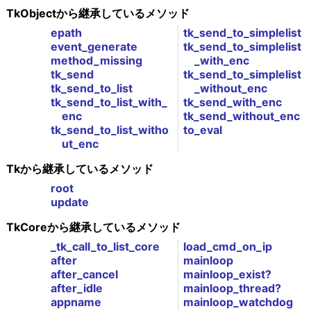
TkObjectから継承しているメソッド
epath
tk_send_to_simplelist
event_generate
tk_send_to_simplelist
method_missing
_with_enc
tk_send
tk_send_to_simplelist
tk_send_to_list
_without_enc
tk_send_to_list_with_
tk_send_with_enc
enc
tk_send_without_enc
tk_send_to_list_witho
to_eval
ut_enc
Tkから継承しているメソッド
root
update
TkCoreから継承しているメソッド
_tk_call_to_list_core
load_cmd_on_ip
after
mainloop
after_cancel
mainloop_exist?
after_idle
mainloop_thread?
appname
mainloop_watchdog