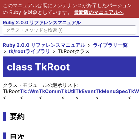
このマニュアルは既にメンテナンスが終了したバージョン
の Ruby を対象としています。
最新版のマニュアルへ
Ruby 2.0.0 リファレンスマニュアル
Ruby 2.0.0 リファレンスマニュアル
ライブラリ一覧
tk/rootライブラリ
TkRootクラス
class TkRoot
クラス・モジュールの継承リスト:
TkRoot
Tk::Wm
TkComm
TkUtil
TkEvent
TkMenuSpec
TkW
要約
目次