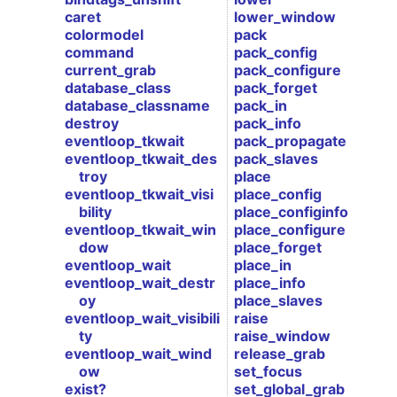
caret
lower_window
colormodel
pack
command
pack_config
current_grab
pack_configure
database_class
pack_forget
database_classname
pack_in
destroy
pack_info
eventloop_tkwait
pack_propagate
eventloop_tkwait_des
pack_slaves
troy
place
eventloop_tkwait_visi
place_config
bility
place_configinfo
eventloop_tkwait_win
place_configure
dow
place_forget
eventloop_wait
place_in
eventloop_wait_destr
place_info
oy
place_slaves
eventloop_wait_visibili
raise
ty
raise_window
eventloop_wait_wind
release_grab
ow
set_focus
exist?
set_global_grab