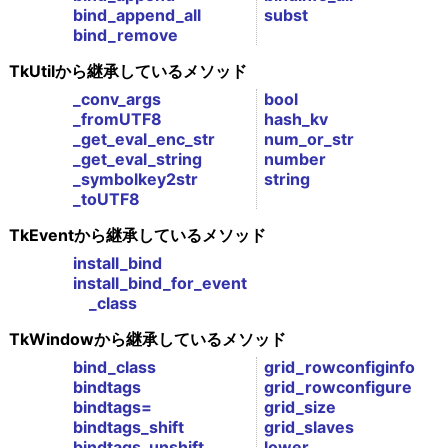
bind_append_all
subst
bind_remove
TkUtilから継承しているメソッド
_conv_args
bool
_fromUTF8
hash_kv
_get_eval_enc_str
num_or_str
_get_eval_string
number
_symbolkey2str
string
_toUTF8
TkEventから継承しているメソッド
install_bind
install_bind_for_event
_class
TkWindowから継承しているメソッド
bind_class
grid_rowconfiginfo
bindtags
grid_rowconfigure
bindtags=
grid_size
bindtags_shift
grid_slaves
bindtags_unshift
lower