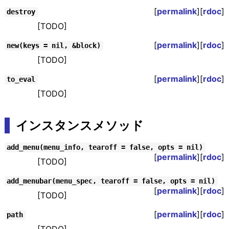
[
permalink
][
rdoc
]
destroy
[TODO]
[
permalink
][
rdoc
]
new(keys = nil, &block)
[TODO]
[
permalink
][
rdoc
]
to_eval
[TODO]
インスタンスメソッド
add_menu(menu_info, tearoff = false, opts = nil)
[
permalink
][
rdoc
]
[TODO]
add_menubar(menu_spec, tearoff = false, opts = nil)
[
permalink
][
rdoc
]
[TODO]
[
permalink
][
rdoc
]
path