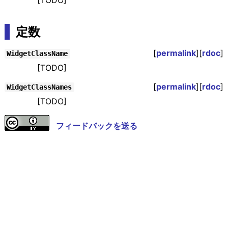
[TODO]
定数
[
permalink
][
rdoc
]
WidgetClassName
[TODO]
[
permalink
][
rdoc
]
WidgetClassNames
[TODO]
フィードバックを送る