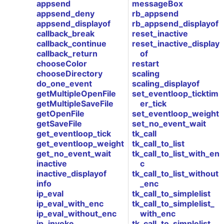
appsend
messageBox
appsend_deny
rb_appsend
appsend_displayof
rb_appsend_displayof
callback_break
reset_inactive
callback_continue
reset_inactive_display
callback_return
of
chooseColor
restart
chooseDirectory
scaling
do_one_event
scaling_displayof
getMultipleOpenFile
set_eventloop_ticktim
getMultipleSaveFile
er_tick
getOpenFile
set_eventloop_weight
getSaveFile
set_no_event_wait
get_eventloop_tick
tk_call
get_eventloop_weight
tk_call_to_list
get_no_event_wait
tk_call_to_list_with_en
inactive
c
inactive_displayof
tk_call_to_list_without
info
_enc
ip_eval
tk_call_to_simplelist
ip_eval_with_enc
tk_call_to_simplelist_
ip_eval_without_enc
with_enc
ip_invoke
tk_call_to_simplelist_