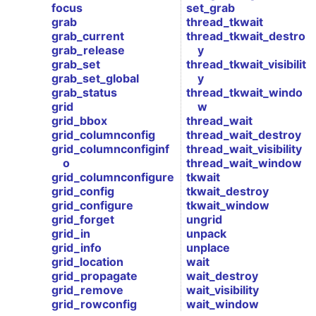
focus
set_grab
grab
thread_tkwait
grab_current
thread_tkwait_destro
grab_release
y
grab_set
thread_tkwait_visibilit
grab_set_global
y
grab_status
thread_tkwait_windo
grid
w
grid_bbox
thread_wait
grid_columnconfig
thread_wait_destroy
grid_columnconfiginf
thread_wait_visibility
o
thread_wait_window
grid_columnconfigure
tkwait
grid_config
tkwait_destroy
grid_configure
tkwait_window
grid_forget
ungrid
grid_in
unpack
grid_info
unplace
grid_location
wait
grid_propagate
wait_destroy
grid_remove
wait_visibility
grid_rowconfig
wait_window