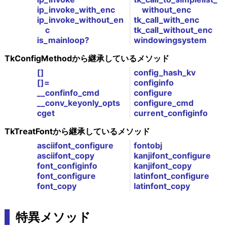
ip_invoke_with_enc
without_enc
ip_invoke_without_en
tk_call_with_enc
c
tk_call_without_enc
is_mainloop?
windowingsystem
TkConfigMethodから継承しているメソッド
[]
config_hash_kv
[]=
configinfo
__confinfo_cmd
configure
__conv_keyonly_opts
configure_cmd
cget
current_configinfo
TkTreatFontから継承しているメソッド
asciifont_configure
fontobj
asciifont_copy
kanjifont_configure
font_configinfo
kanjifont_copy
font_configure
latinfont_configure
font_copy
latinfont_copy
特異メソッド