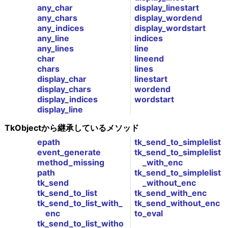
any_char
display_linestart
any_chars
display_wordend
any_indices
display_wordstart
any_line
indices
any_lines
line
char
lineend
chars
lines
display_char
linestart
display_chars
wordend
display_indices
wordstart
display_line
TkObjectから継承しているメソッド
epath
tk_send_to_simplelist
event_generate
tk_send_to_simplelist
method_missing
_with_enc
path
tk_send_to_simplelist
tk_send
_without_enc
tk_send_to_list
tk_send_with_enc
tk_send_to_list_with_
tk_send_without_enc
enc
to_eval
tk_send_to_list_witho