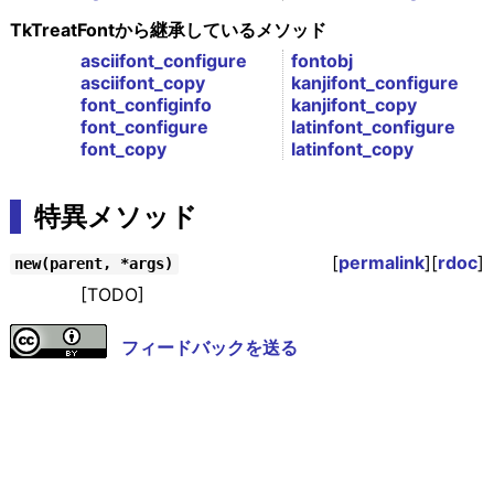
TkTreatFontから継承しているメソッド
asciifont_configure
fontobj
asciifont_copy
kanjifont_configure
font_configinfo
kanjifont_copy
font_configure
latinfont_configure
font_copy
latinfont_copy
特異メソッド
[
permalink
][
rdoc
]
new(parent, *args)
[TODO]
フィードバックを送る