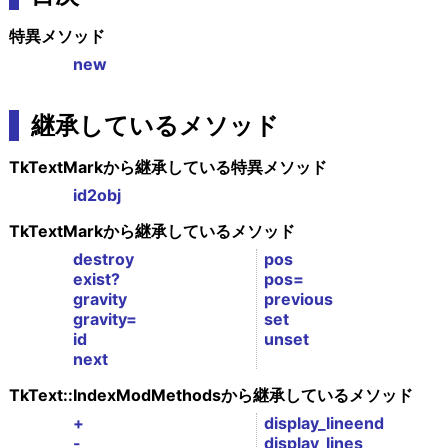
特異メソッド
new
継承しているメソッド
TkTextMarkから継承している特異メソッド
id2obj
TkTextMarkから継承しているメソッド
destroy
pos
exist?
pos=
gravity
previous
gravity=
set
id
unset
next
TkText::IndexModMethodsから継承しているメソッド
+
display_lineend
-
display_lines