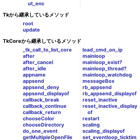
ut_enc
Tkから継承しているメソッド
root
update
TkCoreから継承しているメソッド
_tk_call_to_list_core
load_cmd_on_ip
after
mainloop
after_cancel
mainloop_exist?
after_idle
mainloop_thread?
appname
mainloop_watchdog
appsend
messageBox
appsend_deny
rb_appsend
appsend_displayof
rb_appsend_displayof
callback_break
reset_inactive
callback_continue
reset_inactive_display
callback_return
of
chooseColor
restart
chooseDirectory
scaling
do_one_event
scaling_displayof
getMultipleOpenFile
set_eventloop_ticktim