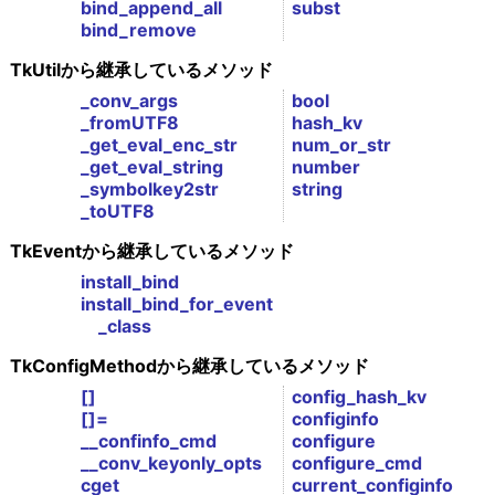
bind_append_all
subst
bind_remove
TkUtilから継承しているメソッド
_conv_args
bool
_fromUTF8
hash_kv
_get_eval_enc_str
num_or_str
_get_eval_string
number
_symbolkey2str
string
_toUTF8
TkEventから継承しているメソッド
install_bind
install_bind_for_event
_class
TkConfigMethodから継承しているメソッド
[]
config_hash_kv
[]=
configinfo
__confinfo_cmd
configure
__conv_keyonly_opts
configure_cmd
cget
current_configinfo