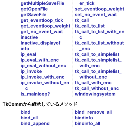
getMultipleSaveFile
er_tick
getOpenFile
set_eventloop_weight
getSaveFile
set_no_event_wait
get_eventloop_tick
tk_call
get_eventloop_weight
tk_call_to_list
get_no_event_wait
tk_call_to_list_with_en
inactive
c
inactive_displayof
tk_call_to_list_without
info
_enc
ip_eval
tk_call_to_simplelist
ip_eval_with_enc
tk_call_to_simplelist_
ip_eval_without_enc
with_enc
ip_invoke
tk_call_to_simplelist_
ip_invoke_with_enc
without_enc
ip_invoke_without_en
tk_call_with_enc
c
tk_call_without_enc
is_mainloop?
windowingsystem
TkCommから継承しているメソッド
bind
bind_remove_all
bind_all
bindinfo
bind_append
bindinfo_all