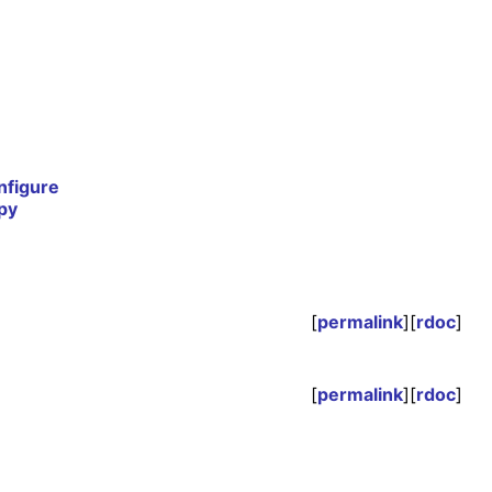
nfigure
py
[
permalink
][
rdoc
]
[
permalink
][
rdoc
]