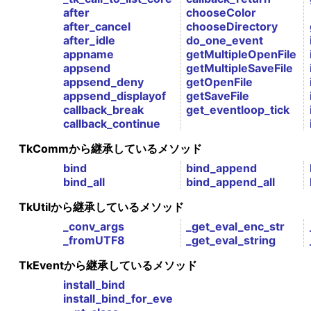
after
chooseColor
after_cancel
chooseDirectory
after_idle
do_one_event
appname
getMultipleOpenFile
appsend
getMultipleSaveFile
appsend_deny
getOpenFile
appsend_displayof
getSaveFile
callback_break
get_eventloop_tick
callback_continue
TkCommから継承しているメソッド
bind
bind_append
bind_all
bind_append_all
TkUtilから継承しているメソッド
_conv_args
_get_eval_enc_str
_fromUTF8
_get_eval_string
TkEventから継承しているメソッド
install_bind
install_bind_for_eve