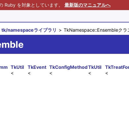
Ruby を対象としています。
最新版のマニュアルへ
tk/namespaceライブラリ
TkNamespace::Ensembleク
emble
omm
TkUtil
TkEvent
TkConfigMethod
TkUtil
TkTreatFo