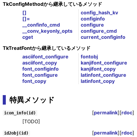
TkConfigMethodから継承しているメソッド
[]
config_hash_kv
[]=
configinfo
__confinfo_cmd
configure
__conv_keyonly_opts
configure_cmd
cget
current_configinfo
TkTreatFontから継承しているメソッド
asciifont_configure
fontobj
asciifont_copy
kanjifont_configure
font_configinfo
kanjifont_copy
font_configure
latinfont_configure
font_copy
latinfont_copy
特異メソッド
[
permalink
][
rdoc
]
icon_info(id)
[TODO]
[
permalink
][
rdoc
]
id2obj(id)