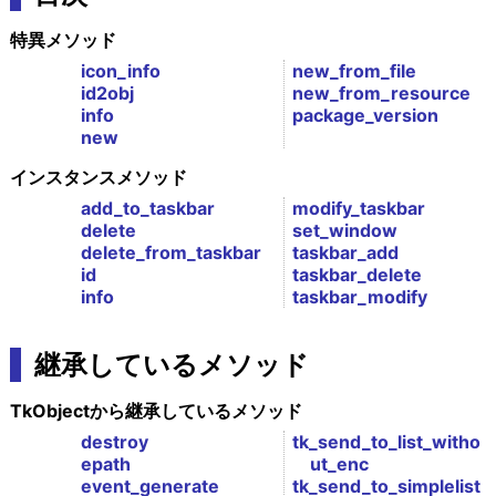
特異メソッド
icon_info
new_from_file
id2obj
new_from_resource
info
package_version
new
インスタンスメソッド
add_to_taskbar
modify_taskbar
delete
set_window
delete_from_taskbar
taskbar_add
id
taskbar_delete
info
taskbar_modify
継承しているメソッド
TkObjectから継承しているメソッド
destroy
tk_send_to_list_witho
epath
ut_enc
event_generate
tk_send_to_simplelist