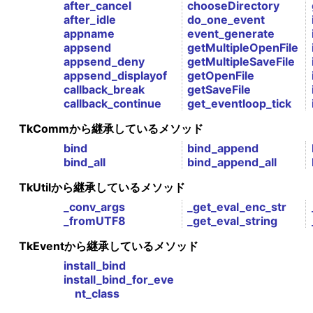
after_cancel
chooseDirectory
after_idle
do_one_event
appname
event_generate
appsend
getMultipleOpenFile
appsend_deny
getMultipleSaveFile
appsend_displayof
getOpenFile
callback_break
getSaveFile
callback_continue
get_eventloop_tick
TkCommから継承しているメソッド
bind
bind_append
bind_all
bind_append_all
TkUtilから継承しているメソッド
_conv_args
_get_eval_enc_str
_fromUTF8
_get_eval_string
TkEventから継承しているメソッド
install_bind
install_bind_for_eve
nt_class