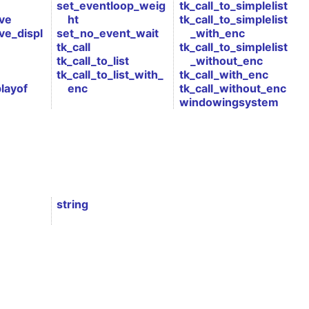
set_eventloop_weig
tk_call_to_simplelist
ive
ht
tk_call_to_simplelist
ve_displ
set_no_event_wait
_with_enc
tk_call
tk_call_to_simplelist
tk_call_to_list
_without_enc
tk_call_to_list_with_
tk_call_with_enc
layof
enc
tk_call_without_enc
windowingsystem
string