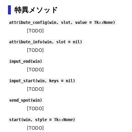
特異メソッド
attribute_config(win, slot, value = Tk::None)
[TODO]
attribute_info(win, slot = nil)
[TODO]
input_end(win)
[TODO]
input_start(win, keys = nil)
[TODO]
send_spot(win)
[TODO]
start(win, style = Tk::None)
[TODO]