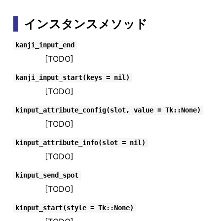
インスタンスメソッド
kanji_input_end
[TODO]
kanji_input_start(keys = nil)
[TODO]
kinput_attribute_config(slot, value = Tk::None)
[TODO]
kinput_attribute_info(slot = nil)
[TODO]
kinput_send_spot
[TODO]
kinput_start(style = Tk::None)