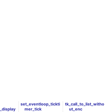
set_eventloop_tickti
tk_call_to_list_witho
_display
mer_tick
ut_enc