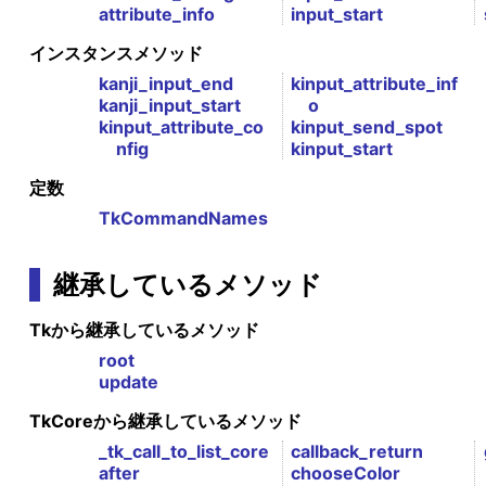
attribute_info
input_start
インスタンスメソッド
kanji_input_end
kinput_attribute_inf
kanji_input_start
o
kinput_attribute_co
kinput_send_spot
nfig
kinput_start
定数
TkCommandNames
継承しているメソッド
Tkから継承しているメソッド
root
update
TkCoreから継承しているメソッド
_tk_call_to_list_core
callback_return
after
chooseColor