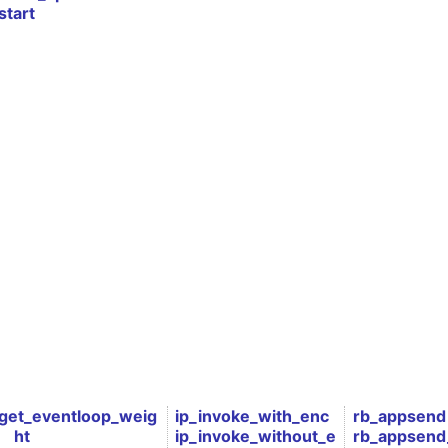
start
get_eventloop_weig
ip_invoke_with_enc
rb_appsend
ht
ip_invoke_without_e
rb_appsend