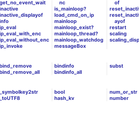
get_no_event_wait
nc
of
inactive
is_mainloop?
reset_inact
inactive_displayof
load_cmd_on_ip
reset_inacti
info
mainloop
ayof
ip_eval
mainloop_exist?
restart
ip_eval_with_enc
mainloop_thread?
scaling
ip_eval_without_enc
mainloop_watchdog
scaling_disp
ip_invoke
messageBox
bind_remove
bindinfo
subst
bind_remove_all
bindinfo_all
_symbolkey2str
bool
num_or_str
_toUTF8
hash_kv
number