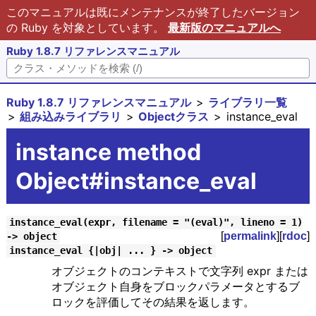
このマニュアルは既にメンテナンスが終了したバージョン
の Ruby を対象としています。
最新版のマニュアルへ
Ruby 1.8.7 リファレンスマニュアル
Ruby 1.8.7 リファレンスマニュアル
ライブラリ一覧
組み込みライブラリ
Objectクラス
instance_eval
instance method
Object#instance_eval
instance_eval(expr, filename = "(eval)", lineno = 1)
[
permalink
][
rdoc
]
-> object
instance_eval {|obj| ... } -> object
オブジェクトのコンテキストで文字列 expr または
オブジェクト自身をブロックパラメータとするブ
ロックを評価してその結果を返します。