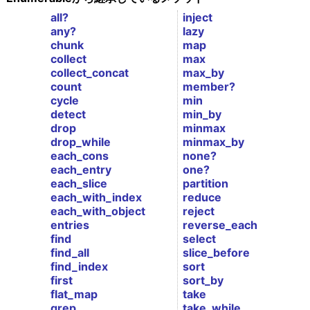
all?
inject
any?
lazy
chunk
map
collect
max
collect_concat
max_by
count
member?
cycle
min
detect
min_by
drop
minmax
drop_while
minmax_by
each_cons
none?
each_entry
one?
each_slice
partition
each_with_index
reduce
each_with_object
reject
entries
reverse_each
find
select
find_all
slice_before
find_index
sort
first
sort_by
flat_map
take
grep
take_while