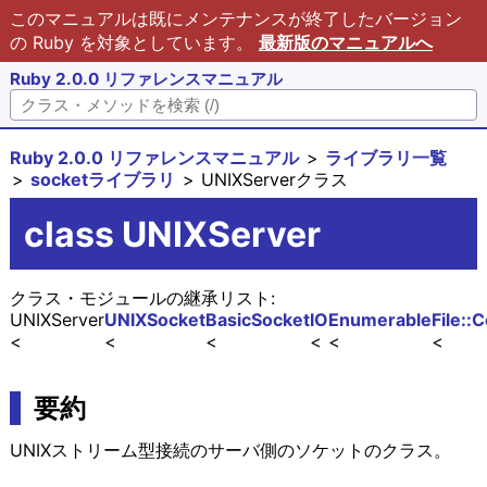
このマニュアルは既にメンテナンスが終了したバージョン
の Ruby を対象としています。
最新版のマニュアルへ
Ruby 2.0.0 リファレンスマニュアル
Ruby 2.0.0 リファレンスマニュアル
ライブラリ一覧
socketライブラリ
UNIXServerクラス
class UNIXServer
クラス・モジュールの継承リスト:
UNIXServer
UNIXSocket
BasicSocket
IO
Enumerable
File::
要約
UNIXストリーム型接続のサーバ側のソケットのクラス。