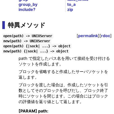
group_by
to_a
include?
zip
特異メソッド
[
permalink
][
rdoc
]
open(path) -> UNIXServer
new(path) -> UNIXServer
open(path) {|sock| ...} -> object
new(path) {|sock| ...} -> object
path で指定したパス名を用いて接続を受け付ける
ソケットを作成します。
ブロックを省略すると作成したサーバソケットを
返します。
ブロックを渡した場合は、作成したソケットを引
数としてそのブロックを呼びだし、ブロック終了
時にソケットを閉じます。この場合にはブロック
の評価値を返り値として返します。
[PARAM] path: