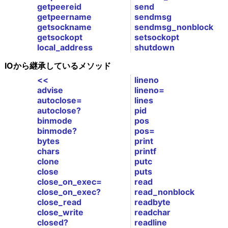
getpeereid
send
getpeername
sendmsg
getsockname
sendmsg_nonblock
getsockopt
setsockopt
local_address
shutdown
IOから継承しているメソッド
<<
lineno
advise
lineno=
autoclose=
lines
autoclose?
pid
binmode
pos
binmode?
pos=
bytes
print
chars
printf
clone
putc
close
puts
close_on_exec=
read
close_on_exec?
read_nonblock
close_read
readbyte
close_write
readchar
closed?
readline