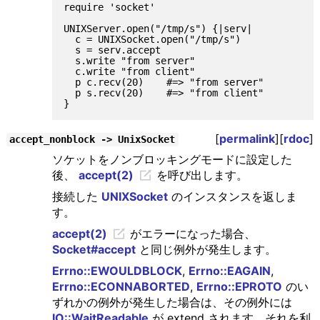
require 'socket'

UNIXServer.open("/tmp/s") {|serv|

  c = UNIXSocket.open("/tmp/s")

  s = serv.accept

  s.write "from server"

  c.write "from client"

  p c.recv(20)    #=> "from server"

  p s.recv(20)    #=> "from client"

[
permalink
][
rdoc
]
accept_nonblock -> UnixSocket
ソケットをノンブロッキングモードに設定した
後、
accept(2)
を呼び出します。
接続した
UNIXSocket
のインスタンスを返しま
す。
accept(2)
がエラーになった場合、
Socket#accept
と同じ例外が発生します。
Errno::EWOULDBLOCK
,
Errno::EAGAIN
,
Errno::ECONNABORTED
,
Errno::EPROTO
のい
ずれかの例外が発生した場合は、その例外には
IO::WaitReadable
が extend されます。それを利