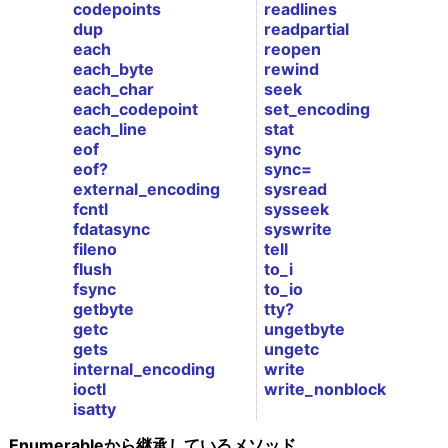
codepoints
readlines
dup
readpartial
each
reopen
each_byte
rewind
each_char
seek
each_codepoint
set_encoding
each_line
stat
eof
sync
eof?
sync=
external_encoding
sysread
fcntl
sysseek
fdatasync
syswrite
fileno
tell
flush
to_i
fsync
to_io
getbyte
tty?
getc
ungetbyte
gets
ungetc
internal_encoding
write
ioctl
write_nonblock
isatty
Enumerableから継承しているメソッド