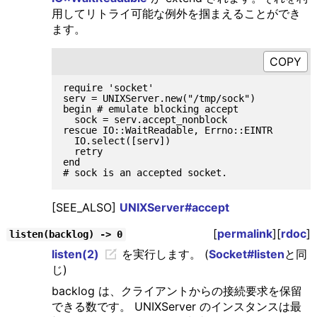
用してリトライ可能な例外を掴まえることができ
ます。
require 'socket'

serv = UNIXServer.new("/tmp/sock")

begin # emulate blocking accept

  sock = serv.accept_nonblock

rescue IO::WaitReadable, Errno::EINTR

  IO.select([serv])

  retry

end

[SEE_ALSO]
UNIXServer#accept
[
permalink
][
rdoc
]
listen(backlog) -> 0
listen(2)
を実行します。 (
Socket#listen
と同
じ)
backlog は、クライアントからの接続要求を保留
できる数です。 UNIXServer のインスタンスは最