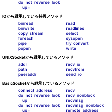
do_not_reverse_look
up=
IOから継承している特異メソッド
binread
read
binwrite
readlines
copy_stream
select
foreach
sysopen
pipe
try_convert
popen
write
UNIXSocketから継承しているメソッド
addr
recv_io
path
recvfrom
peeraddr
send_io
BasicSocketから継承しているメソッド
connect_address
recv
do_not_reverse_look
recv_nonblock
up
recvmsg
do_not_reverse_look
recvmsg_nonblock
up=
remote_address