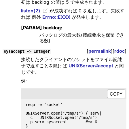
初は backlog の値は 5 で生成されます。
listen(2)
が成功すれば 0 を返します。失敗す
れば 例外
Errno::EXXX
が発生します。
[PARAM] backlog:
バックログの最大数(接続要求を保留でき
る数)
[
permalink
][
rdoc
]
sysaccept -> Integer
接続したクライアントのソケットをファイル記述
子で返すことを除けば
UNIXServer#accept
と同
じです。
例:
require 'socket'

UNIXServer.open("/tmp/s") {|serv|

  c = UNIXSocket.open("/tmp/s")

  p serv.sysaccept        #=> 6
