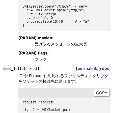
UNIXServer.open("/tmp/s") {|serv|

  c = UNIXSocket.open("/tmp/s")

  s = serv.accept

  s.send "a", 0

  p c.recvfrom(10)[0]     #=> "a"

[PARAM] maxlen:
受け取るメッセージの最大長
[PARAM] flags:
フラグ
[
permalink
][
rdoc
]
send_io(io) -> nil
IO や Fixnum に対応するファイルディスクリプタ
をソケットの接続先に送ります。
require 'socket'

s1, s2 = UNIXSocket.pair
