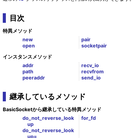
目次
特異メソッド
new
pair
open
socketpair
インスタンスメソッド
addr
recv_io
path
recvfrom
peeraddr
send_io
継承しているメソッド
BasicSocketから継承している特異メソッド
do_not_reverse_look
for_fd
up
do_not_reverse_look
up=