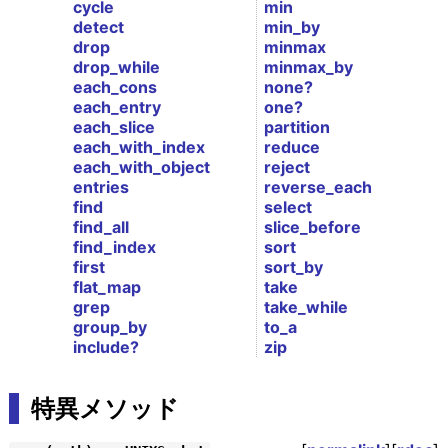
cycle
min
detect
min_by
drop
minmax
drop_while
minmax_by
each_cons
none?
each_entry
one?
each_slice
partition
each_with_index
reduce
each_with_object
reject
entries
reverse_each
find
select
find_all
slice_before
find_index
sort
first
sort_by
flat_map
take
grep
take_while
group_by
to_a
include?
zip
特異メソッド