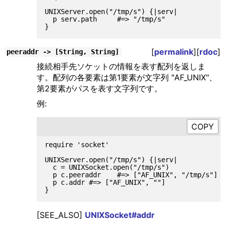
UNIXServer.open("/tmp/s") {|serv|

  p serv.path     #=> "/tmp/s"

[
permalink
][
rdoc
]
peeraddr -> [String, String]
接続相手先ソケットの情報を表す配列を返しま
す。配列の各要素は第1要素が文字列 "AF_UNIX"、
第2要素がパスを表す文字列です。
例:
require 'socket'

UNIXServer.open("/tmp/s") {|serv|

  c = UNIXSocket.open("/tmp/s")

  p c.peeraddr    #=> ["AF_UNIX", "/tmp/s"]

  p c.addr #=> ["AF_UNIX", ""]

[SEE_ALSO]
UNIXSocket#addr