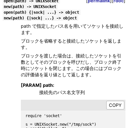
[
permalink
][
rdoc
]
open(path) -> UNIXSocket
new(path) -> UNIXSocket
open(path) {|sock| ...} -> object
new(path) {|sock| ...} -> object
path で指定したパス名を用いてソケットを接続し
ます。
ブロックを省略すると接続したソケットを返しま
す。
ブロックを渡した場合は、接続したソケットを引
数としてそのブロックを呼びだし、ブロック終了
時にソケットを閉じます。この場合にはブロック
の評価値を返り値として返します。
[PARAM] path:
接続先のパス名文字列
require 'socket'

s = UNIXSocket.new("/tmp/sock")
