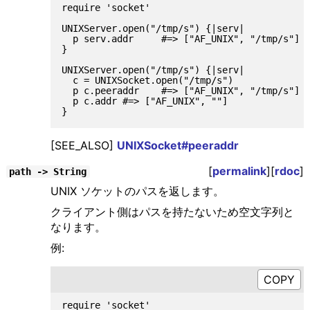
require 'socket'

UNIXServer.open("/tmp/s") {|serv|

  p serv.addr     #=> ["AF_UNIX", "/tmp/s"]

}

UNIXServer.open("/tmp/s") {|serv|

  c = UNIXSocket.open("/tmp/s")

  p c.peeraddr    #=> ["AF_UNIX", "/tmp/s"]

  p c.addr #=> ["AF_UNIX", ""]

[SEE_ALSO]
UNIXSocket#peeraddr
[
permalink
][
rdoc
]
path -> String
UNIX ソケットのパスを返します。
クライアント側はパスを持たないため空文字列と
なります。
例:
require 'socket'
