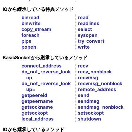
IOから継承している特異メソッド
binread
read
binwrite
readlines
copy_stream
select
foreach
sysopen
pipe
try_convert
popen
write
BasicSocketから継承しているメソッド
connect_address
recv
do_not_reverse_look
recv_nonblock
up
recvmsg
do_not_reverse_look
recvmsg_nonblock
up=
remote_address
getpeereid
send
getpeername
sendmsg
getsockname
sendmsg_nonblock
getsockopt
setsockopt
local_address
shutdown
IOから継承しているメソッド