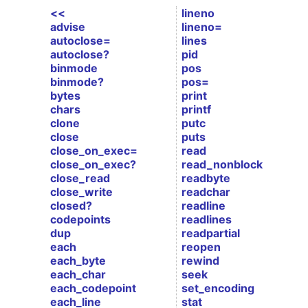
<<
lineno
advise
lineno=
autoclose=
lines
autoclose?
pid
binmode
pos
binmode?
pos=
bytes
print
chars
printf
clone
putc
close
puts
close_on_exec=
read
close_on_exec?
read_nonblock
close_read
readbyte
close_write
readchar
closed?
readline
codepoints
readlines
dup
readpartial
each
reopen
each_byte
rewind
each_char
seek
each_codepoint
set_encoding
each_line
stat