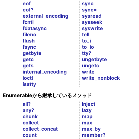
eof
sync
eof?
sync=
external_encoding
sysread
fcntl
sysseek
fdatasync
syswrite
fileno
tell
flush
to_i
fsync
to_io
getbyte
tty?
getc
ungetbyte
gets
ungetc
internal_encoding
write
ioctl
write_nonblock
isatty
Enumerableから継承しているメソッド
all?
inject
any?
lazy
chunk
map
collect
max
collect_concat
max_by
count
member?