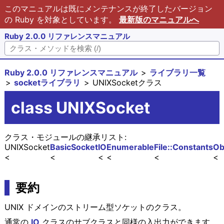
このマニュアルは既にメンテナンスが終了したバージョン
の Ruby を対象としています。
最新版のマニュアルへ
Ruby 2.0.0 リファレンスマニュアル
Ruby 2.0.0 リファレンスマニュアル
ライブラリ一覧
socketライブラリ
UNIXSocketクラス
class UNIXSocket
クラス・モジュールの継承リスト:
UNIXSocket
BasicSocket
IO
Enumerable
File::Constants
Ob
要約
UNIX ドメインのストリーム型ソケットのクラス。
通常の
IO
クラスのサブクラスと同様の入出力ができます。