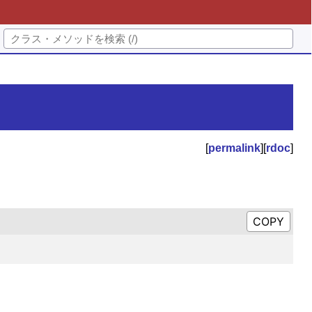
[
permalink
][
rdoc
]