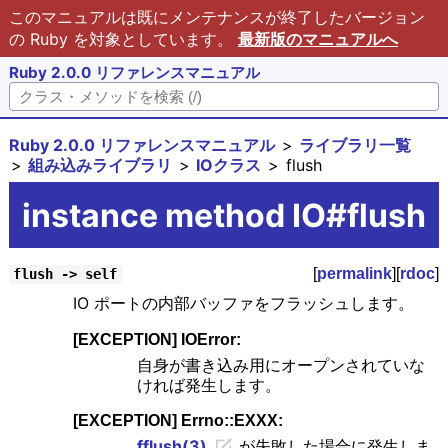
このマニュアルは既にメンテナンスが終了したバージョン
の Ruby を対象としています。
最新版のマニュアルへ
Ruby 2.0.0 リファレンスマニュアル
Ruby 2.0.0 リファレンスマニュアル
ライブラリ一覧
組み込みライブラリ
IOクラス
flush
instance method IO#flush
[
permalink
][
rdoc
]
flush -> self
IO ポートの内部バッファをフラッシュします。
[EXCEPTION] IOError:
自身が書き込み用にオープンされていな
ければ発生します。
[EXCEPTION] Errno::EXXX:
fflush(3)
が失敗した場合に発生しま