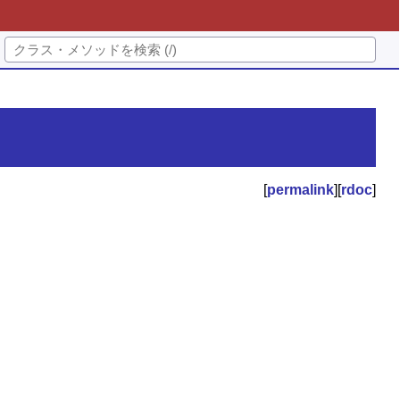
[
permalink
][
rdoc
]