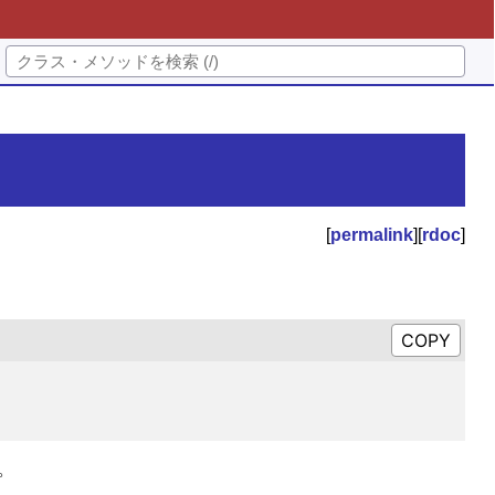
[
permalink
][
rdoc
]
。