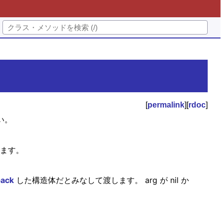
[
permalink
][
rdoc
]
い。
します。
pack
した構造体だとみなして渡します。 arg が nil か