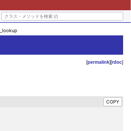
_lookup
[
permalink
][
rdoc
]