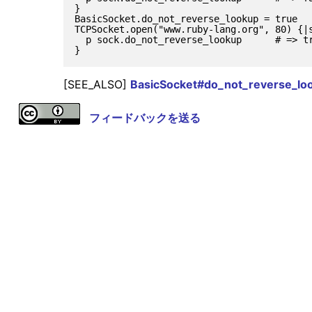
}

BasicSocket.do_not_reverse_lookup = true

TCPSocket.open("www.ruby-lang.org", 80) {|s
  p sock.do_not_reverse_lookup      # => tr
[SEE_ALSO]
BasicSocket#do_not_reverse_lo
フィードバックを送る