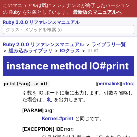
このマニュアルは既にメンテナンスが終了したバージョン
の Ruby を対象としています。
最新版のマニュアルへ
Ruby 2.0.0 リファレンスマニュアル
Ruby 2.0.0 リファレンスマニュアル
ライブラリ一覧
組み込みライブラリ
IOクラス
print
instance method IO#print
[
permalink
][
rdoc
]
print(*arg) -> nil
引数を IO ポートに順に出力します。引数を省略し
た場合は、
$_
を出力します。
[PARAM] arg:
Kernel.#print
と同じです。
[EXCEPTION] IOError:
自身が書き込み用にオープンされていな